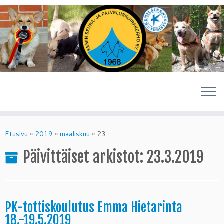
Skip
to
Etusivu
»
2019
»
maaliskuu
»
23
content
Päivittäiset arkistot:
23.3.2019
PK-tottiskoulutus Emma Hietarinta
18.-19.5.2019