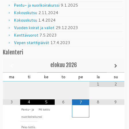
Pentu- ja nuorikoirakurssi
9.1.2025
Kokouskutsu
2.11.2024
Kokouskutsu
1.4.2024
Vuoden koirat ja valiot
29.12.2023
Kenttävuorot
7.5.2023
Vepen starttipäivät
17.4.2023
Kalenteri
elokuu
2026
ma
ti
ke
to
pe
la
su
1
2
3
4
5
6
8
9
7
Pentu- ja
PK tottis
nuorikoirakurssi
Peko tottis