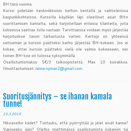
BH tänä vuonna.
Kurssi pidetään keskiviikkoisin kerhon kentällä ja vaihtelevissa
kaupunkikohteissa. Kurssilla käydään läpi oleelliset asiat BH:n
suorittamisen kannalta, sekä harjoitellaan erilaisia tilanteita, joita
kokeessa saattaa tulla vastaan. Tarvittaessa voidaan myös järjestää
harjoituskoe tason tarkastusta varten. Kertoja on yhteensä
seitsemän ja kurssin päätteksi kerho järjestää BH-kokeen. Jos ei
kokee, ettei kurssin päätteksi vielä ole valmis kokeeseen, niin
toinen BH-koe on tulossa syksymmällä.
Osallistumismaksu 5€/3 talkoopistettä. Max 10 koirakkoa.
Ilmoittautumiset
Janne.nyman2@gmail.com
.
Suoritusjännitys – se ihanan kamala
tunne!
23.3.2019
Hikoavatko kädet? Tuntuuko, että pyörryttää ja jalat eivät kanna?
Vapiseeko ääni? Oletko miettimässä osallistumista kokeisiin tai