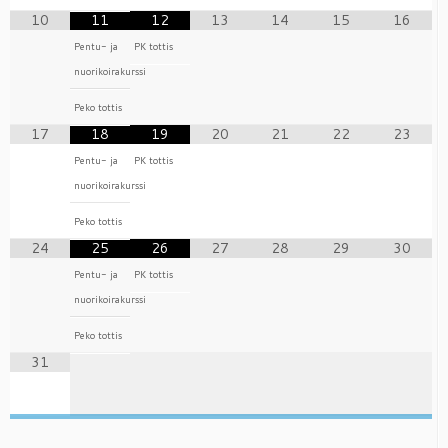
10
11
12
13
14
15
16
Pentu- ja
PK tottis
nuorikoirakurssi
Peko tottis
17
18
19
20
21
22
23
Pentu- ja
PK tottis
nuorikoirakurssi
Peko tottis
24
25
26
27
28
29
30
Pentu- ja
PK tottis
nuorikoirakurssi
Peko tottis
31