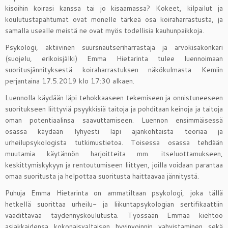
kisoihin koirasi kanssa tai jo kisaamassa? Kokeet, kilpailut ja
koulutustapahtumat ovat monelle tärkeä osa koiraharrastusta, ja
samalla usealle meistä ne ovat myös todellisia kauhunpaikkoja.
Psykologi, aktiivinen suursnautseriharrastaja ja arvokisakonkari
(suojelu, erikoisjälki) Emma Hietarinta tulee luennoimaan
suoritusjännityksestä koiraharrastuksen näkökulmasta Kemiin
perjantaina 17.5.2019 klo 17:30 alkaen.
Luennolla käydään läpi tehokkaaseen tekemiseen ja onnistuneeseen
suoritukseen liittyviä psyykkisiä taitoja ja pohditaan keinoja ja taitoja
oman potentiaalinsa saavuttamiseen. Luennon ensimmäisessä
osassa käydään lyhyesti läpi ajankohtaista teoriaa ja
urheilupsykologista tutkimustietoa. Toisessa osassa tehdään
muutamia käytännön harjoitteita mm. itseluottamukseen,
keskittymiskykyyn ja rentoutumiseen liittyen, joilla voidaan parantaa
omaa suoritusta ja helpottaa suoritusta haittaavaa jännitystä.
Puhuja Emma Hietarinta on ammatiltaan psykologi, joka tällä
hetkellä suorittaa urheilu- ja liikuntapsykologian sertifikaattiin
vaadittavaa täydennyskoulutusta. Työssään Emmaa kiehtoo
asiakkaidensa kokonaisvaltaisen hyvinvoinnin vahvistaminen sekä