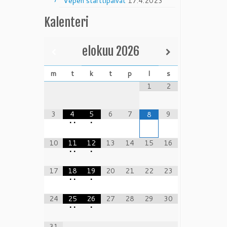
Vepen starttipäivät
17.4.2023
Kalenteri
elokuu
2026
m
t
k
t
p
l
s
1
2
3
4
5
6
7
9
8
•
•
•
10
11
12
13
14
15
16
•
•
•
17
18
19
20
21
22
23
•
•
•
24
25
26
27
28
29
30
•
•
•
31