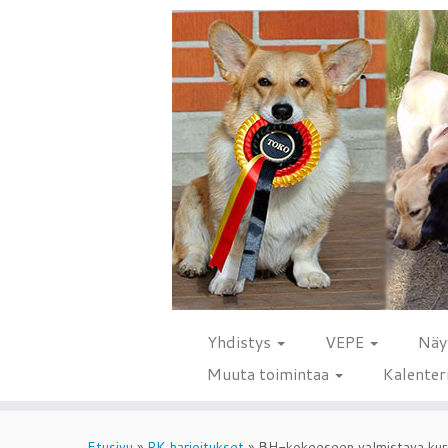
Yhdistys
VEPE
Näy
Muuta toimintaa
Kalenter
Skip
to
Etusivu
»
PK harjoitukset
»
BH-kokeeseen valmistava kur