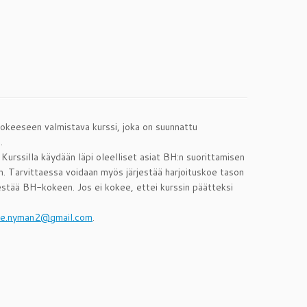
keeseen valmistava kurssi, joka on suunnattu
.
 Kurssilla käydään läpi oleelliset asiat BH:n suorittamisen
aan. Tarvittaessa voidaan myös järjestää harjoituskoe tason
jestää BH-kokeen. Jos ei kokee, ettei kurssin päätteksi
ne.nyman2@gmail.com
.