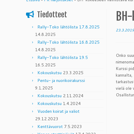
content
BH-
Tiedotteet
Rally-Toko lähtölista 17.8.2025
23.3.201
14.8.2025
Rally-Toko lähtölista 16.8.2025
14.8.2025
Onko suun
Rally-Toko lähtölista 19.5
nimenomaa
16.5.2025
Kurssi pid
Kokouskutsu
23.3.2025
kannalta, 
Pentu- ja nuorikoirakurssi
tarkastus
9.1.2025
vielä ole
Osallistu
Kokouskutsu
2.11.2024
Kokouskutsu
1.4.2024
Vuoden koirat ja valiot
29.12.2023
Kenttävuorot
7.5.2023