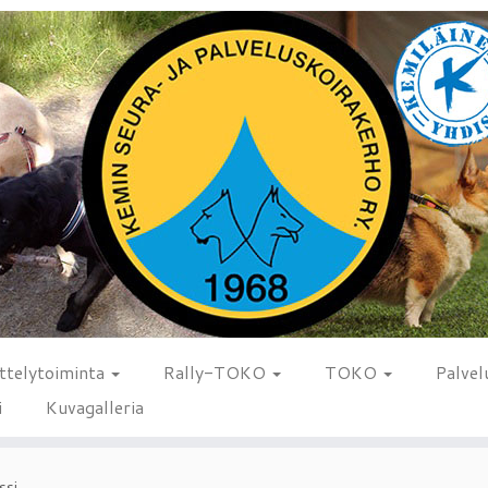
ttelytoiminta
Rally-TOKO
TOKO
Palvel
i
Kuvagalleria
ssi