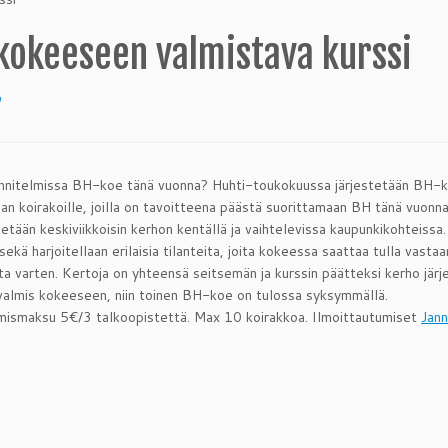
kokeeseen valmistava kurssi
9
nitelmissa BH-koe tänä vuonna? Huhti-toukokuussa järjestetään BH-ko
n koirakoille, joilla on tavoitteena päästä suorittamaan BH tänä vuonna
etään keskiviikkoisin kerhon kentällä ja vaihtelevissa kaupunkikohteissa.
sekä harjoitellaan erilaisia tilanteita, joita kokeessa saattaa tulla vast
ta varten. Kertoja on yhteensä seitsemän ja kurssin päätteksi kerho jär
 valmis kokeeseen, niin toinen BH-koe on tulossa syksymmällä.
mismaksu 5€/3 talkoopistettä. Max 10 koirakkoa. Ilmoittautumiset
Jan