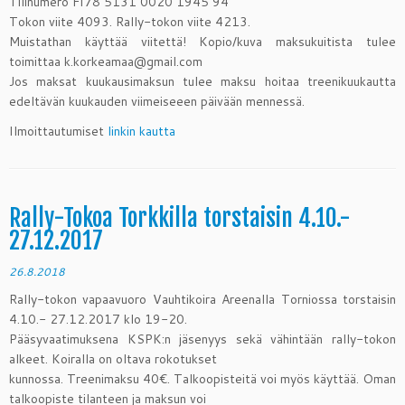
Tilinumero FI78 5131 0020 1945 94
Tokon viite 4093. Rally-tokon viite 4213.
Muistathan käyttää viitettä! Kopio/kuva maksukuitista tulee
toimittaa k.korkeamaa@gmail.com
Jos maksat kuukausimaksun tulee maksu hoitaa treenikuukautta
edeltävän kuukauden viimeiseeen päivään mennessä.
Ilmoittautumiset
linkin kautta
Rally-Tokoa Torkkilla torstaisin 4.10.-
27.12.2017
26.8.2018
Rally-tokon vapaavuoro Vauhtikoira Areenalla Torniossa torstaisin
4.10.- 27.12.2017 klo 19-20.
Pääsyvaatimuksena KSPK:n jäsenyys sekä vähintään rally-tokon
alkeet. Koiralla on oltava rokotukset
kunnossa. Treenimaksu 40€. Talkoopisteitä voi myös käyttää. Oman
talkoopiste tilanteen ja maksun voi