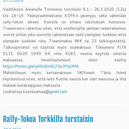
27.11.2019
Vauhtikoira Areenalla Torniossa torstaisin 9.1.- 26.3.2020 (12x)
klo 18-19. Pääsyvaatimuksena KSPK:n jäsenyys sekä vähintään
rally-tokon alkeet. Koiralla on oltava rokotukset kunnossa.
Treenivuoro rakentuu siten, että osallistujille jaetaan radanrakennus
vuorot jolloin joka vuorolle rakennetaan sekä ylempien luokkien että
alempien luokkien rata. Treenimaksu 46€ tai 23 talkoopistettä.
Talkoopisteitä voi käyttää myös osamaksuun. Tilinumer
o FI78
5131 0020 1945 94 viite 4187, muista käyttää viitettä
maksaessa. Ilmoittautumiset linkin kautta
https://forms.gle/yASU6mKj7Gx3PyUMA
.
Mahdollisuus myös kertamaksuun 5€/treeni. Tämä toimii
käytännössä siten, että laita Katille viestiä kun olet menossa ja liitä
mukaan kuvakaappaus maksusta.
Lisätietoja k.korkeamaa@
gmail.com
Rally-Tokoa Torkkilla torstaisin