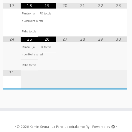
17
18
19
20
21
22
23
Pentu- ja
PK tottis
nuorikoirakurssi
Peko tottis
24
25
26
27
28
29
30
Pentu- ja
PK tottis
nuorikoirakurssi
Peko tottis
31
·
© 2026
Kemin Seura- Ja Palveluskoirakerho Ry
·
Powered by
·