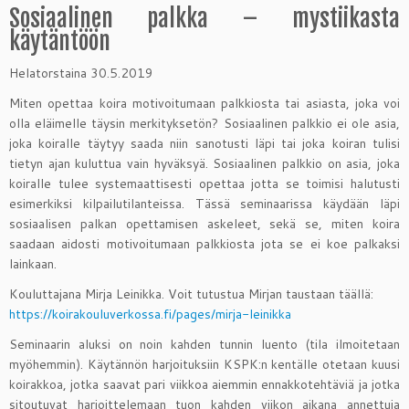
Sosiaalinen palkka – mystiikasta
käytäntöön
Helatorstaina 30.5.2019
Miten opettaa koira motivoitumaan palkkiosta tai asiasta, joka voi
olla eläimelle täysin merkityksetön? Sosiaalinen palkkio ei ole asia,
joka koiralle täytyy saada niin sanotusti läpi tai joka koiran tulisi
tietyn ajan kuluttua vain hyväksyä. Sosiaalinen palkkio on asia, joka
koiralle tulee systemaattisesti opettaa jotta se toimisi halutusti
esimerkiksi kilpailutilanteissa. Tässä seminaarissa käydään läpi
sosiaalisen palkan opettamisen askeleet, sekä se, miten koira
saadaan aidosti motivoitumaan palkkiosta jota se ei koe palkaksi
lainkaan.
Kouluttajana Mirja Leinikka. Voit tutustua Mirjan taustaan täällä:
https://koirakouluverkossa.fi/pages/mirja-leinikka
Seminaarin aluksi on noin kahden tunnin luento (tila ilmoitetaan
myöhemmin). Käytännön harjoituksiin KSPK:n kentälle otetaan kuusi
koirakkoa, jotka saavat pari viikkoa aiemmin ennakkotehtäviä ja jotka
sitoutuvat harjoittelemaan tuon kahden viikon aikana annettuja