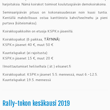
harjoituksia. Nämä koirakot toimivat koulutuspäivän demokoirakoina.
Seminaaripäivän pituus on kokonaisuudessan noin kuusi tuntia.
Kentällä mahdollisuus ostaa kanttiinista kahvi/tee/mehu ja pieni
purtava (käteismaksu).
Koirakkopaikkoihin on etusija KSPK:n jäsenillä.
Koirakkopaikat (6 paikkaa,
TÄYNNÄ
):
KSPK:n jäsenet 40 €, muut 50 €
Kuuntelupaikat (ei rajoitusta):
KSPK:n jäsenet 15 €, muut 20 €
Ilmoittautumiset heli.kelhala ( ät ) elisanet.fi
Koirakkopaikat: KSPK:n jäsenet 5.5. mennessä, muut 6.-12.5.
Kuuntelupaikat 19.5. mennessä
Rally-tokon kesäkausi 2019