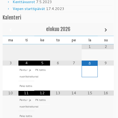
Kenttävuorot
7.5.2023
Vepen starttipäivät
17.4.2023
Kalenteri
elokuu
2026
ma
ti
ke
to
pe
la
su
1
2
3
4
5
6
7
9
8
Pentu- ja
PK tottis
nuorikoirakurssi
Peko tottis
10
11
12
13
14
15
16
Pentu- ja
PK tottis
nuorikoirakurssi
Peko tottis