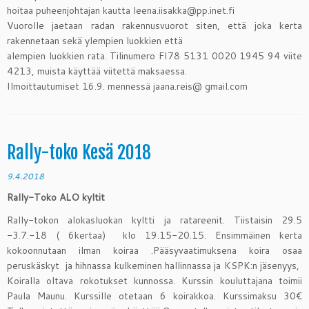
hoitaa puheenjohtajan kautta leena.iisakka@pp.inet.fi
Vuorolle jaetaan radan rakennusvuorot siten, että joka kerta
rakennetaan sekä ylempien luokkien että
alempien luokkien rata. Tilinumero FI78 5131 0020 1945 94 viite
4213, muista käyttää viitettä maksaessa.
Ilmoittautumiset 16.9. mennessä jaana.reis@ gmail.com
Rally-toko Kesä 2018
9.4.2018
Rally-Toko ALO kyltit
Rally-tokon alokasluokan kyltti ja ratareenit. Tiistaisin 29.5
-3.7.-18 ( 6kertaa) klo 19.15-20.15. Ensimmäinen kerta
kokoonnutaan ilman koiraa .Pääsyvaatimuksena koira osaa
peruskäskyt ja hihnassa kulkeminen hallinnassa ja KSPK:n jäsenyys,
Koiralla oltava rokotukset kunnossa. Kurssin kouluttajana toimii
Paula Maunu. Kurssille otetaan 6 koirakkoa. Kurssimaksu 30€