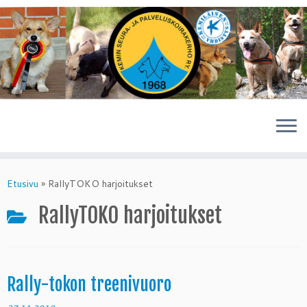
Skip
to
Etusivu
»
RallyTOKO harjoitukset
content
RallyTOKO harjoitukset
Rally-tokon treenivuoro