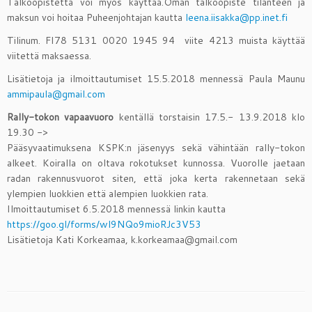
Talkoopistettä voi myös käyttää.Oman talkoopiste tilanteen ja
maksun voi hoitaa Puheenjohtajan kautta
leena.iisakka@pp.inet.fi
Tilinum. FI78 5131 0020 1945 94 viite 4213 muista käyttää
viitettä maksaessa.
Lisätietoja ja ilmoittautumiset 15.5.2018 mennessä Paula Maunu
ammipaula@gmail.com
Rally-tokon
vapaavuoro
kentällä torstaisin 17.5.- 13.9.2018 klo
19.30 ->
Pääsyvaatimuksena KSPK:n jäsenyys sekä vähintään rally-tokon
alkeet. Koiralla on oltava rokotukset kunnossa. Vuorolle jaetaan
radan rakennusvuorot siten, että joka kerta rakennetaan sekä
ylempien luokkien että alempien luokkien rata.
Ilmoittautumiset 6.5.2018 mennessä linkin kautta
https://goo.gl/forms/wl9NQo9mioRJc3V53
Lisätietoja Kati Korkeamaa, k.korkeamaa@gmail.com