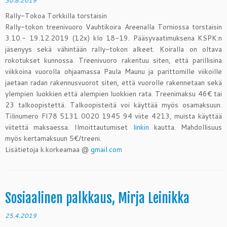
30.8.2019
Rally-Tokoa Torkkilla torstaisin
Rally-tokon treenivuoro
Vauhtikoira Areenalla Torniossa torstaisin
3.10.- 19.12.2019 (12x) klo 18-19. Pääsyvaatimuksena KSPK:n
jäsenyys sekä vähintään rally-tokon alkeet. Koiralla on oltava
rokotukset kunnossa. Treenivuoro rakentuu siten, että parillisina
viikkoina vuorolla ohjaamassa Paula Maunu ja parittomille viikoille
jaetaan radan rakennusvuorot siten, että vuorolle rakennetaan sekä
ylempien luokkien että alempien luokkien rata. Treenimaksu 46€ tai
23 talkoopistettä. Talkoopisteitä voi käyttää myös osamaksuun.
Tilinumero FI78 5131 0020 1945 94 viite 4213, muista käyttää
viitettä maksaessa. Ilmoittautumiset
linkin
kautta. Mahdollisuus
myös kertamaksuun 5€/treeni.
Lisätietoja k.korkeamaa @
gmail.com
Sosiaalinen palkkaus, Mirja Leinikka
25.4.2019