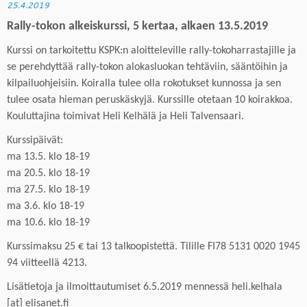
25.4.2019
Rally-
t
oko
n
alkeiskurssi,
5 kertaa, alkaen 13.5.2019
Kurssi on tarkoitettu KSPK:n aloitteleville rally-tokoharrastajille ja
se perehdyttää rally-tokon alokasluokan tehtäviin, sääntöihin ja
kilpailuohjeisiin. Koiralla tulee olla rokotukset kunnossa ja sen
tulee osata
hieman peruskäskyjä
. Kurssille otetaan 10 koirakkoa.
Kouluttajina toimivat Heli Kelhälä ja Heli Talvensaari.
K
urssipäivät:
ma 13.5. klo 18-19
ma 20.5. klo 18-19
ma 27.5. klo 18-19
ma 3.6. klo 18-19
ma 10.6. klo 18-19
Kurssimaksu 25 € tai 13 talkoopistettä.
Tilille
FI78 5131 0020 1945
94 viit
teellä
4213.
Lisätietoja
ja
ilmoittautumiset
6
.5.201
9
mennessä
heli.kelhala
[at] elisanet.fi