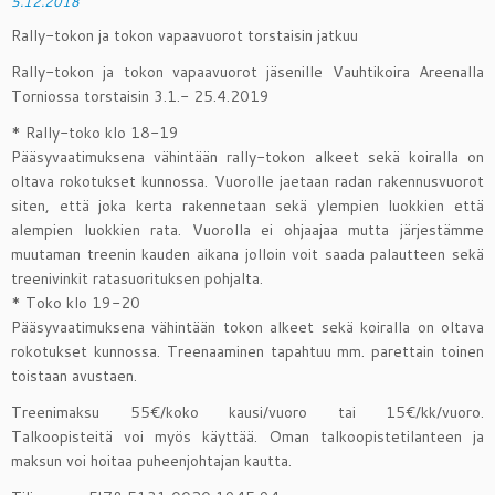
5.12.2018
Rally-tokon ja tokon vapaavuorot torstaisin jatkuu
Rally-tokon ja tokon vapaavuorot jäsenille Vauhtikoira Areenalla
Torniossa torstaisin 3.1.- 25.4.2019
* Rally-toko klo 18-19
Pääsyvaatimuksena vähintään rally-tokon alkeet sekä koiralla on
oltava rokotukset kunnossa. Vuorolle jaetaan radan rakennusvuorot
siten, että joka kerta rakennetaan sekä ylempien luokkien että
alempien luokkien rata. Vuorolla ei ohjaajaa mutta järjestämme
muutaman treenin kauden aikana jolloin voit saada palautteen sekä
treenivinkit ratasuorituksen pohjalta.
* Toko klo 19-20
Pääsyvaatimuksena vähintään tokon alkeet sekä koiralla on oltava
rokotukset kunnossa. Treenaaminen tapahtuu mm. parettain toinen
toistaan avustaen.
Treenimaksu 55€/koko kausi/vuoro tai 15€/kk/vuoro.
Talkoopisteitä voi myös käyttää. Oman talkoopistetilanteen ja
maksun voi hoitaa puheenjohtajan kautta.