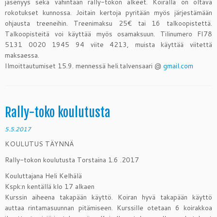
jäsenyys sekä vähintään rally-tokon alkeet. Koiralla on oltava
rokotukset kunnossa. Joitain kertoja pyritään myös järjestämään
ohjausta treeneihin. Treenimaksu 25€ tai 16 talkoopistettä.
Talkoopisteitä voi käyttää myös osamaksuun. Tilinumero FI78
5131 0020 1945 94 viite 4213, muista käyttää viitettä
maksaessa.
Ilmoittautumiset 15.9. mennessä heli.talvensaari @
gmail.com
Rally-toko koulutusta
5.5.2017
KOULUTUS TÄYNNÄ
Rally-tokon koulutusta Torstaina 1.6 .2017
Kouluttajana Heli Kelhälä
Kspk:n kentällä klo 17 alkaen
Kurssin aiheena takapään käyttö. Koiran hyvä takapään käyttö
auttaa rintamasuunnan pitämiseen. Kurssille otetaan 6 koirakkoa