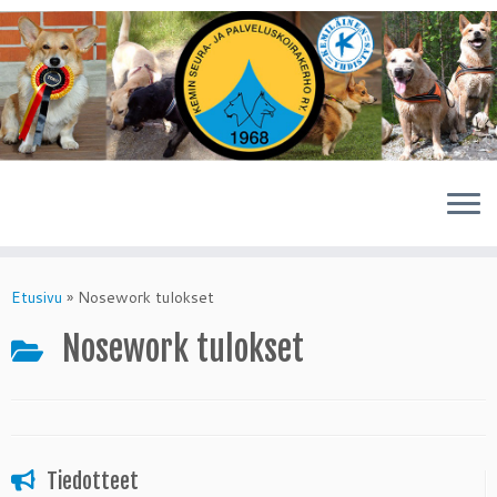
Skip
to
Etusivu
»
Nosework tulokset
content
Nosework tulokset
Tiedotteet