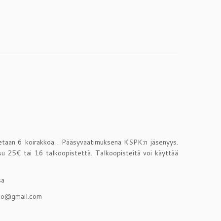
 otetaan 6 koirakkoa . Pääsyvaatimuksena KSPK:n jäsenyys.
su 25€ tai 16 talkoopistettä. Talkoopisteitä voi käyttää
sa
opio@gmail.com