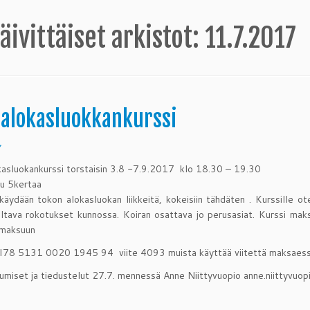
äivittäiset arkistot:
11.7.2017
 alokasluokkankurssi
7
asluokankurssi torstaisin 3.8 -7.9.2017 klo 18.30 – 19.30
u 5kertaa
 käydään tokon alokasluokan liikkeitä, kokeisiin tähdäten . Kurssille
oltava rokotukset kunnossa. Koiran osattava jo perusasiat. Kurssi mak
maksuun
 FI78 5131 0020 1945 94 viite 4093 muista käyttää viitettä maksaes
umiset ja tiedustelut 27.7. mennessä Anne Niittyvuopio anne.niittyvu