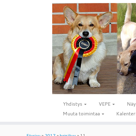
Yhdistys
VEPE
Näy
Muuta toimintaa
Kalenter
Skip
to
Etusivu
»
2017
»
heinäkuu
»
11