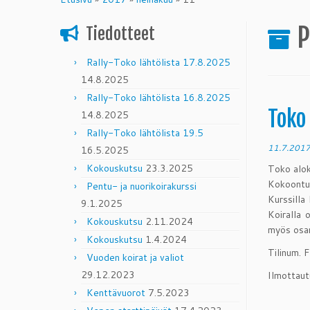
content
P
Tiedotteet
Rally-Toko lähtölista 17.8.2025
14.8.2025
Rally-Toko lähtölista 16.8.2025
Toko
14.8.2025
Rally-Toko lähtölista 19.5
11.7.201
16.5.2025
Kokouskutsu
23.3.2025
Toko alok
Kokoontu
Pentu- ja nuorikoirakurssi
Kurssilla
9.1.2025
Koiralla 
Kokouskutsu
2.11.2024
myös osa
Kokouskutsu
1.4.2024
Tilinum.
Vuoden koirat ja valiot
29.12.2023
Ilmottaut
Kenttävuorot
7.5.2023