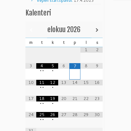
Vepen starttipäivät
17.4.2023
Kalenteri
elokuu
2026
m
t
k
t
p
l
s
1
2
3
4
5
6
8
9
7
•
•
•
10
11
12
13
14
15
16
•
•
•
17
18
19
20
21
22
23
•
•
•
24
25
26
27
28
29
30
•
•
•
31