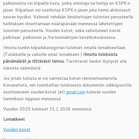
palkinnoista voi kilpailla koira, jonka omistaja tai haltija on KSPK:n
jäsen. Kilpailuun voi osallistua KSPK:n jäsen joka toimii aktiivisesti
seuran hyväksi. Valinnat tehdään ilmoitettujen tulosten perusteella
hallituksen ilmoittamaan määräpäivään mennessä lähetettyjen
tulosten perusteella. Vuoden koirat, sekä valioituneet koirat
palkitaan palkinnoin ja /tai kunniakirjoin kevätkokouksessa.
Ilmoita kunkin kilpailukategorian tulokset omalla lomakkeellaan.
(Tulokkaille ja valioille omat lomakkeet.)
Ilmoita tuloksista
päivämäärät ja riittävästi tietoa.
Tarvittavat tiedot löytyvät alla
olevista säännöistä.
Jos jotain tulosta ei voi varmistaa koiran rekisterinumerolla
Koiranetistä, niin toimitathan tuloksesta dokumentin sähköpostilla
osoitteeseen vuoden.koirat (at)
gmail.com
kuluvan vuoden
tammikuun loppuun mennessä.
Vuoden 2025 tulokset 31.1.2026 mennessä.
Lomakkeet
Vuoden koirat