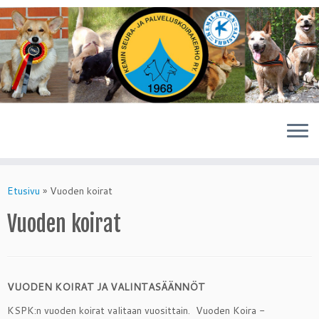
Skip
to
Etusivu
»
Vuoden koirat
content
Vuoden koirat
VUODEN KOIRAT JA VALINTASÄÄNNÖT
KSPK:n vuoden koirat valitaan vuosittain. Vuoden Koira -