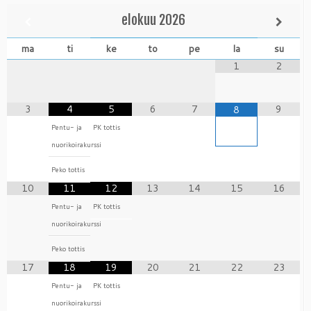
elokuu
2026
ma
ti
ke
to
pe
la
su
1
2
3
4
5
6
7
9
8
Pentu- ja
PK tottis
nuorikoirakurssi
Peko tottis
10
11
12
13
14
15
16
Pentu- ja
PK tottis
nuorikoirakurssi
Peko tottis
17
18
19
20
21
22
23
Pentu- ja
PK tottis
nuorikoirakurssi