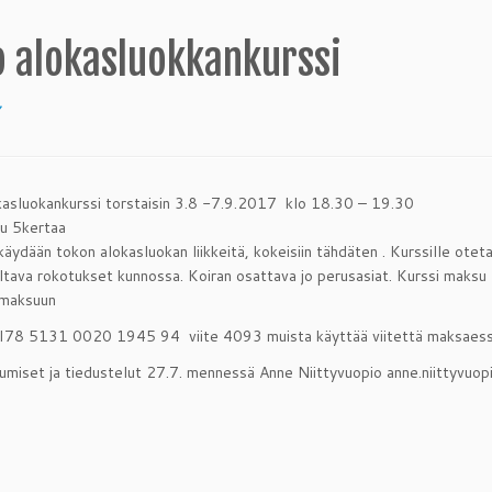
o alokasluokkankurssi
7
asluokankurssi torstaisin 3.8 -7.9.2017 klo 18.30 – 19.30
u 5kertaa
 käydään tokon alokasluokan liikkeitä, kokeisiin tähdäten . Kurssille ot
oltava rokotukset kunnossa. Koiran osattava jo perusasiat. Kurssi maksu
maksuun
 FI78 5131 0020 1945 94 viite 4093 muista käyttää viitettä maksaes
umiset ja tiedustelut 27.7. mennessä Anne Niittyvuopio anne.niittyvu