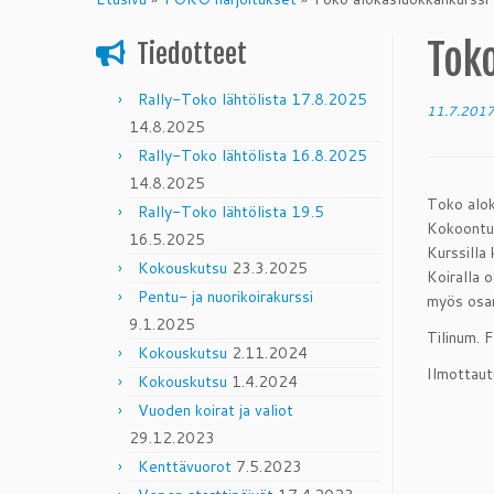
content
Tok
Tiedotteet
Rally-Toko lähtölista 17.8.2025
11.7.201
14.8.2025
Rally-Toko lähtölista 16.8.2025
14.8.2025
Toko alok
Rally-Toko lähtölista 19.5
Kokoontu
16.5.2025
Kurssilla
Kokouskutsu
23.3.2025
Koiralla 
Pentu- ja nuorikoirakurssi
myös osa
9.1.2025
Tilinum.
Kokouskutsu
2.11.2024
Ilmottaut
Kokouskutsu
1.4.2024
Vuoden koirat ja valiot
29.12.2023
Kenttävuorot
7.5.2023