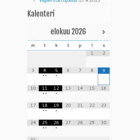
Vepen starttipäivät
17.4.2023
Kalenteri
elokuu
2026
m
t
k
t
p
l
s
1
2
3
4
5
6
7
8
9
•
•
•
10
11
12
13
14
15
16
•
•
•
17
18
19
20
21
22
23
•
•
•
24
25
26
27
28
29
30
•
•
•
31