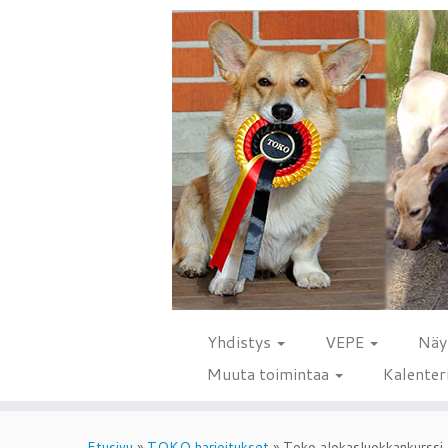
Yhdistys
VEPE
Näy
Muuta toimintaa
Kalenter
Skip
to
Etusivu
»
TOKO harjoitukset
»
Toko alokasluokkankurssi