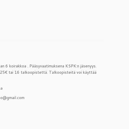
etaan 6 koirakkoa . Pääsyvaatimuksena KSPK:n jäsenyys.
 25€ tai 16 talkoopistettä. Talkoopisteitä voi käyttää
sa
opio@gmail.com