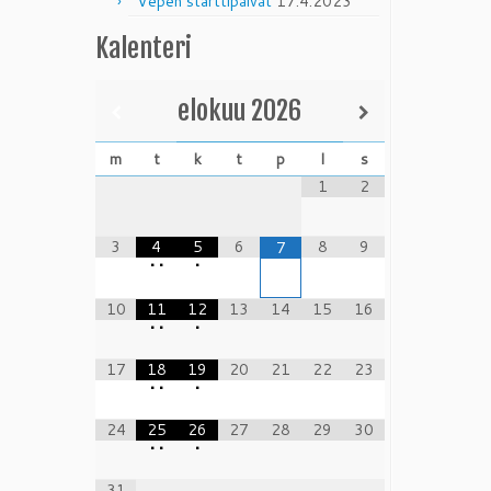
Vepen starttipäivät
17.4.2023
Kalenteri
elokuu
2026
m
t
k
t
p
l
s
1
2
3
4
5
6
8
9
7
•
•
•
10
11
12
13
14
15
16
•
•
•
17
18
19
20
21
22
23
•
•
•
24
25
26
27
28
29
30
•
•
•
31