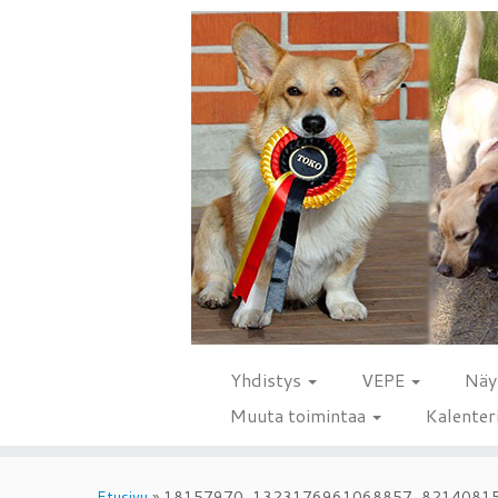
Yhdistys
VEPE
Näy
Muuta toimintaa
Kalenter
Skip
to
Etusivu
»
18157970_1323176961068857_8214081