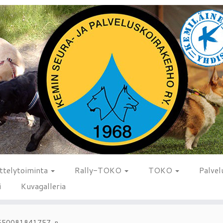
ttelytoiminta
Rally-TOKO
TOKO
Palvel
i
Kuvagalleria
550081841757_n