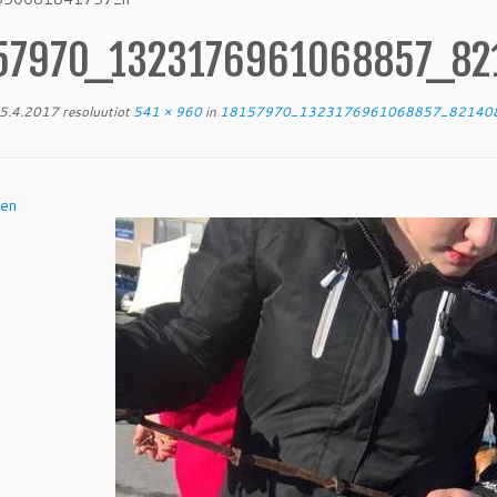
57970_1323176961068857_82
5.4.2017
resoluutiot
541 × 960
in
18157970_1323176961068857_82140
nen