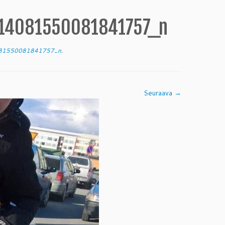
14081550081841757_n
81550081841757_n
.
Seuraava →