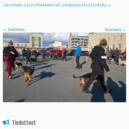
18157068_1323176934402193_2438426124231518182_n
.
← Edellinen
Seuraava →
Tiedotteet