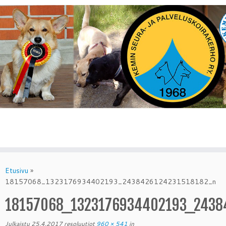
Skip
to
Etusivu
»
content
18157068_1323176934402193_2438426124231518182_n
18157068_1323176934402193_2438
Julkaistu
25.4.2017
resoluutiot
960 × 541
in