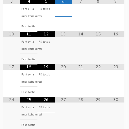
3
4
5
7
8
9
6
Pentu- ja
PK tottis
nuorikoirakurssi
Peko tottis
10
11
12
13
14
15
16
Pentu- ja
PK tottis
nuorikoirakurssi
Peko tottis
17
18
19
20
21
22
23
Pentu- ja
PK tottis
nuorikoirakurssi
Peko tottis
24
25
26
27
28
29
30
Pentu- ja
PK tottis
nuorikoirakurssi
Peko tottis