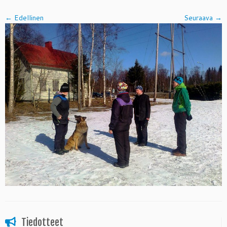
← Edellinen
Seuraava →
Tiedotteet