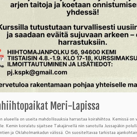
ahiihtopaikat Meri-Lapissa
 alueella on useita mahdollisuuksia harrastaa koirahiihtoa. Kemissä on vir
lle. Kemin koiralatu sijaitsee Takajärvellä niin sanotulla Jussapäkin polul
ntien ja Oklaholmankadun välissä. On suositeltavaa tarkistaa ajankohtaise