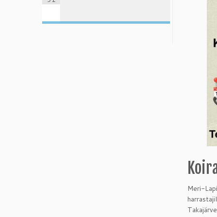
Koir
Meri-Lapin
harrastaji
Takajärve