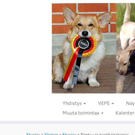
Yhdistys
VEPE
Näy
Muuta toimintaa
Kalenter
Skip
to
Etusivu
»
Yleinen
»
Etusivu
»
Pentu- ja nuorikoirakurssi