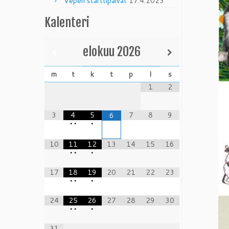
Vepen starttipäivät
17.4.2023
Kalenteri
elokuu
2026
m
t
k
t
p
l
s
1
2
3
4
5
7
8
9
6
•
•
•
10
11
12
13
14
15
16
•
•
•
17
18
19
20
21
22
23
•
•
•
24
25
26
27
28
29
30
•
•
•
31