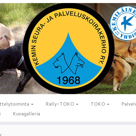
ttelytoiminta
Rally-TOKO
TOKO
Palvel
i
Kuvagalleria
2