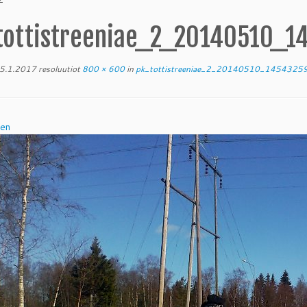
tottistreeniae_2_20140510_1
5.1.2017
resoluutiot
800 × 600
in
pk_tottistreeniae_2_20140510_1454325
nen