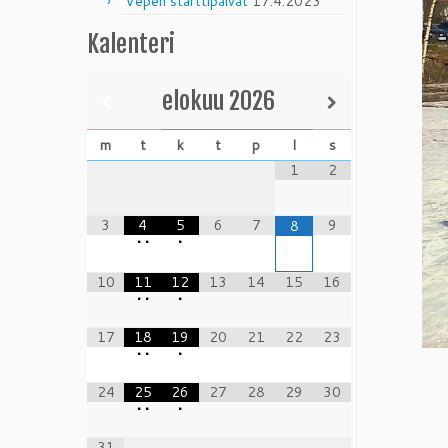
Vepen starttipäivät
17.4.2023
Kalenteri
elokuu
2026
m
t
k
t
p
l
s
1
2
3
4
5
6
7
9
8
•
•
•
10
11
12
13
14
15
16
•
•
•
17
18
19
20
21
22
23
•
•
•
24
25
26
27
28
29
30
•
•
•
31