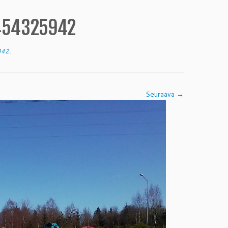
454325942
942
.
Seuraava →