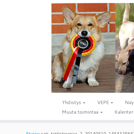
Yhdistys
VEPE
Näy
Muuta toimintaa
Kalenter
Skip
to
Etusivu
»
pk_tottistreeniae_2_20140510_145432594