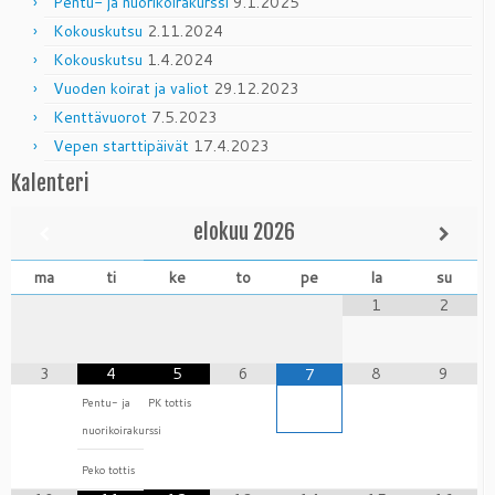
Pentu- ja nuorikoirakurssi
9.1.2025
Kokouskutsu
2.11.2024
Kokouskutsu
1.4.2024
Vuoden koirat ja valiot
29.12.2023
Kenttävuorot
7.5.2023
Vepen starttipäivät
17.4.2023
Kalenteri
elokuu
2026
ma
ti
ke
to
pe
la
su
1
2
3
4
5
6
8
9
7
Pentu- ja
PK tottis
nuorikoirakurssi
Peko tottis