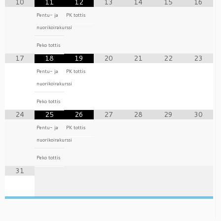
10
11
12
13
14
15
16
Pentu- ja
PK tottis
nuorikoirakurssi
Peko tottis
17
18
19
20
21
22
23
Pentu- ja
PK tottis
nuorikoirakurssi
Peko tottis
24
25
26
27
28
29
30
Pentu- ja
PK tottis
nuorikoirakurssi
Peko tottis
31