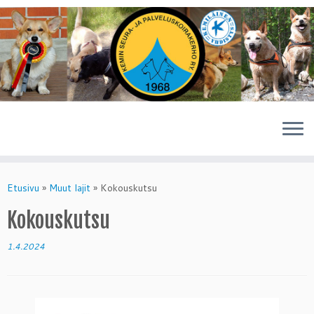
Skip
to
Etusivu
»
Muut lajit
»
Kokouskutsu
content
Kokouskutsu
1.4.2024