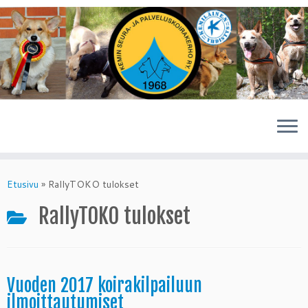
Skip
to
Etusivu
»
RallyTOKO tulokset
content
RallyTOKO tulokset
Vuoden 2017 koirakilpailuun
ilmoittautumiset