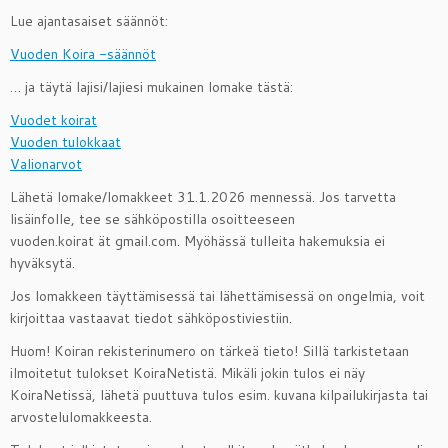
Lue ajantasaiset säännöt:
Vuoden Koira -säännöt
… ja täytä lajisi/lajiesi mukainen lomake tästä:
Vuodet koirat
Vuoden tulokkaat
Valionarvot
Lähetä lomake/lomakkeet 31.1.2026 mennessä. Jos tarvetta
lisäinfolle, tee se sähköpostilla osoitteeseen
vuoden.koirat ät gmail.com. Myöhässä tulleita hakemuksia ei
hyväksytä.
Jos lomakkeen täyttämisessä tai lähettämisessä on ongelmia, voit
kirjoittaa vastaavat tiedot sähköpostiviestiin.
Huom! Koiran rekisterinumero on tärkeä tieto! Sillä tarkistetaan
ilmoitetut tulokset KoiraNetistä. Mikäli jokin tulos ei näy
KoiraNetissä, lähetä puuttuva tulos esim. kuvana kilpailukirjasta tai
arvostelulomakkeesta.