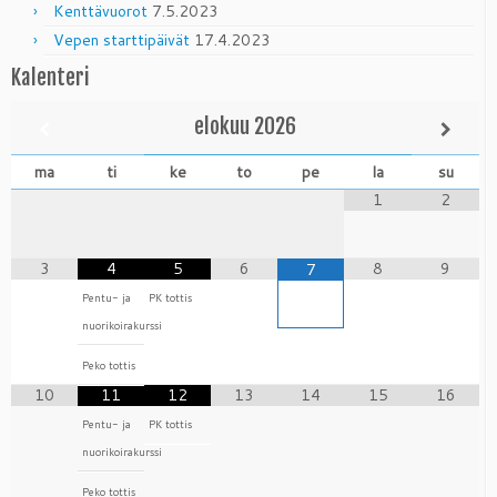
Kenttävuorot
7.5.2023
Vepen starttipäivät
17.4.2023
Kalenteri
elokuu
2026
ma
ti
ke
to
pe
la
su
1
2
3
4
5
6
8
9
7
Pentu- ja
PK tottis
nuorikoirakurssi
Peko tottis
10
11
12
13
14
15
16
Pentu- ja
PK tottis
nuorikoirakurssi
Peko tottis