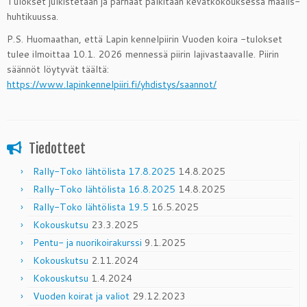
Tulokset julkistetaan ja parhaat palkitaan kevätkokouksessa maalis-
huhtikuussa.
P.S. Huomaathan, että Lapin kennelpiirin Vuoden koira -tulokset
tulee ilmoittaa 10.1. 2026 mennessä piirin lajivastaavalle. Piirin
säännöt löytyvät täältä:
https://www.lapinkennelpiiri.fi/yhdistys/saannot/
Tiedotteet
Rally-Toko lähtölista 17.8.2025
14.8.2025
Rally-Toko lähtölista 16.8.2025
14.8.2025
Rally-Toko lähtölista 19.5
16.5.2025
Kokouskutsu
23.3.2025
Pentu- ja nuorikoirakurssi
9.1.2025
Kokouskutsu
2.11.2024
Kokouskutsu
1.4.2024
Vuoden koirat ja valiot
29.12.2023