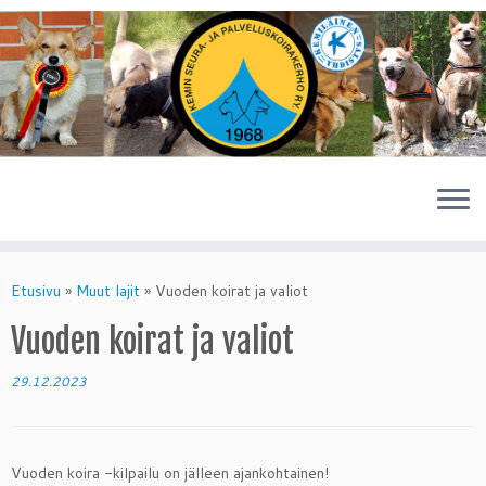
Skip
to
Etusivu
»
Muut lajit
»
Vuoden koirat ja valiot
content
Vuoden koirat ja valiot
29.12.2023
Vuoden koira -kilpailu on jälleen ajankohtainen!