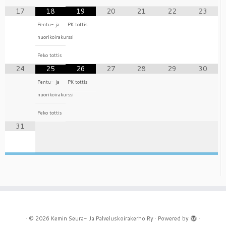
17
18
19
20
21
22
23
Pentu- ja
PK tottis
nuorikoirakurssi
Peko tottis
24
25
26
27
28
29
30
Pentu- ja
PK tottis
nuorikoirakurssi
Peko tottis
31
·
© 2026
Kemin Seura- Ja Palveluskoirakerho Ry
·
Powered by
·