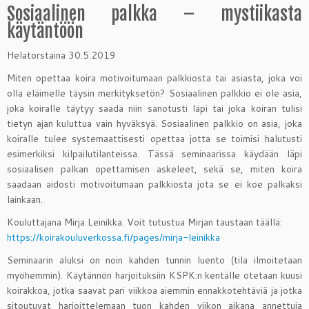
Sosiaalinen palkka – mystiikasta
käytäntöön
Helatorstaina 30.5.2019
Miten opettaa koira motivoitumaan palkkiosta tai asiasta, joka voi
olla eläimelle täysin merkityksetön? Sosiaalinen palkkio ei ole asia,
joka koiralle täytyy saada niin sanotusti läpi tai joka koiran tulisi
tietyn ajan kuluttua vain hyväksyä. Sosiaalinen palkkio on asia, joka
koiralle tulee systemaattisesti opettaa jotta se toimisi halutusti
esimerkiksi kilpailutilanteissa. Tässä seminaarissa käydään läpi
sosiaalisen palkan opettamisen askeleet, sekä se, miten koira
saadaan aidosti motivoitumaan palkkiosta jota se ei koe palkaksi
lainkaan.
Kouluttajana Mirja Leinikka. Voit tutustua Mirjan taustaan täällä:
https://koirakouluverkossa.fi/pages/mirja-leinikka
Seminaarin aluksi on noin kahden tunnin luento (tila ilmoitetaan
myöhemmin). Käytännön harjoituksiin KSPK:n kentälle otetaan kuusi
koirakkoa, jotka saavat pari viikkoa aiemmin ennakkotehtäviä ja jotka
sitoutuvat harjoittelemaan tuon kahden viikon aikana annettuja