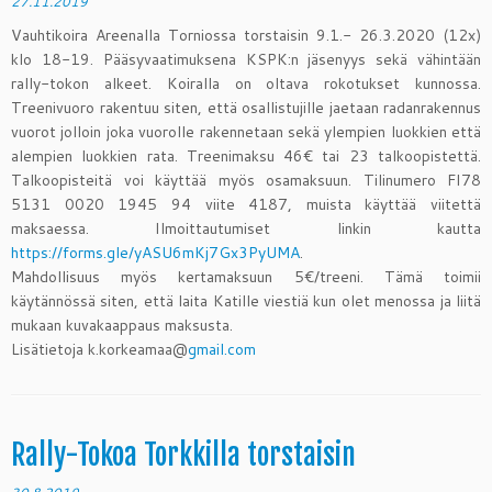
27.11.2019
Vauhtikoira Areenalla Torniossa torstaisin 9.1.- 26.3.2020 (12x)
klo 18-19. Pääsyvaatimuksena KSPK:n jäsenyys sekä vähintään
rally-tokon alkeet. Koiralla on oltava rokotukset kunnossa.
Treenivuoro rakentuu siten, että osallistujille jaetaan radanrakennus
vuorot jolloin joka vuorolle rakennetaan sekä ylempien luokkien että
alempien luokkien rata. Treenimaksu 46€ tai 23 talkoopistettä.
Talkoopisteitä voi käyttää myös osamaksuun. Tilinumer
o FI78
5131 0020 1945 94 viite 4187, muista käyttää viitettä
maksaessa. Ilmoittautumiset linkin kautta
https://forms.gle/yASU6mKj7Gx3PyUMA
.
Mahdollisuus myös kertamaksuun 5€/treeni. Tämä toimii
käytännössä siten, että laita Katille viestiä kun olet menossa ja liitä
mukaan kuvakaappaus maksusta.
Lisätietoja k.korkeamaa@
gmail.com
Rally-Tokoa Torkkilla torstaisin