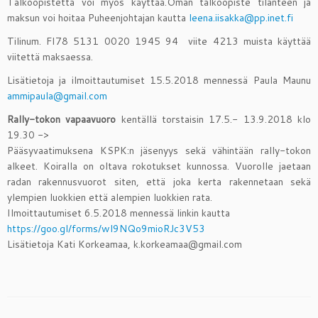
Talkoopistettä voi myös käyttää.Oman talkoopiste tilanteen ja
maksun voi hoitaa Puheenjohtajan kautta
leena.iisakka@pp.inet.fi
Tilinum. FI78 5131 0020 1945 94 viite 4213 muista käyttää
viitettä maksaessa.
Lisätietoja ja ilmoittautumiset 15.5.2018 mennessä Paula Maunu
ammipaula@gmail.com
Rally-tokon
vapaavuoro
kentällä torstaisin 17.5.- 13.9.2018 klo
19.30 ->
Pääsyvaatimuksena KSPK:n jäsenyys sekä vähintään rally-tokon
alkeet. Koiralla on oltava rokotukset kunnossa. Vuorolle jaetaan
radan rakennusvuorot siten, että joka kerta rakennetaan sekä
ylempien luokkien että alempien luokkien rata.
Ilmoittautumiset 6.5.2018 mennessä linkin kautta
https://goo.gl/forms/wl9NQo9mioRJc3V53
Lisätietoja Kati Korkeamaa, k.korkeamaa@gmail.com