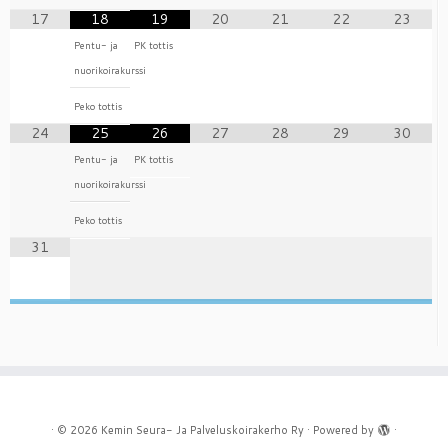
17
18
19
20
21
22
23
Pentu- ja
PK tottis
nuorikoirakurssi
Peko tottis
24
25
26
27
28
29
30
Pentu- ja
PK tottis
nuorikoirakurssi
Peko tottis
31
·
© 2026
Kemin Seura- Ja Palveluskoirakerho Ry
·
Powered by
·