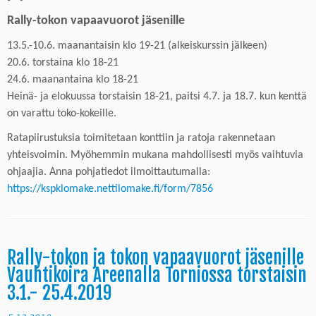
Rally-tokon vapaavuoro
t
jäsenille
13.5.-10.6. maanantaisin klo 19-21 (alkeiskurssin jälkeen)
20.6. torstaina klo 18-21
24.6. maanantaina klo 18-21
Heinä- ja elokuussa torstaisin 18-21, paitsi 4.7. ja 18.7. kun kenttä
on varattu
toko-
kokeille.
Ratapiirustuksia toimitetaan konttiin ja ratoja rakennetaan
yhteisvoimin. Myöhemmin mukana mahdollisesti myös vaihtuvia
ohjaajia. Anna pohjatiedot ilmoittautumalla:
https://kspklomake.nettilomake.fi/form/7856
Rally-tokon ja tokon vapaavuorot jäsenille
Vauhtikoira Areenalla Torniossa torstaisin
3.1.- 25.4.2019