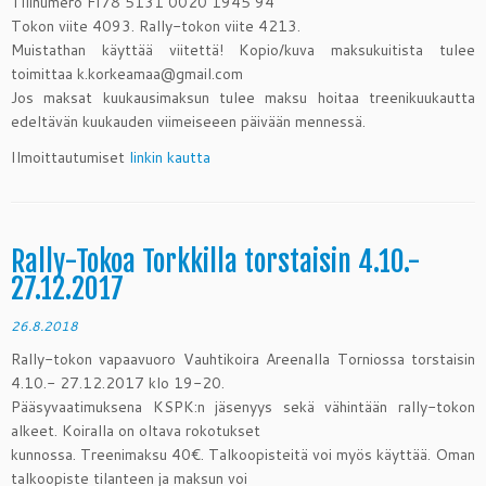
Tilinumero FI78 5131 0020 1945 94
Tokon viite 4093. Rally-tokon viite 4213.
Muistathan käyttää viitettä! Kopio/kuva maksukuitista tulee
toimittaa k.korkeamaa@gmail.com
Jos maksat kuukausimaksun tulee maksu hoitaa treenikuukautta
edeltävän kuukauden viimeiseeen päivään mennessä.
Ilmoittautumiset
linkin kautta
Rally-Tokoa Torkkilla torstaisin 4.10.-
27.12.2017
26.8.2018
Rally-tokon vapaavuoro Vauhtikoira Areenalla Torniossa torstaisin
4.10.- 27.12.2017 klo 19-20.
Pääsyvaatimuksena KSPK:n jäsenyys sekä vähintään rally-tokon
alkeet. Koiralla on oltava rokotukset
kunnossa. Treenimaksu 40€. Talkoopisteitä voi myös käyttää. Oman
talkoopiste tilanteen ja maksun voi