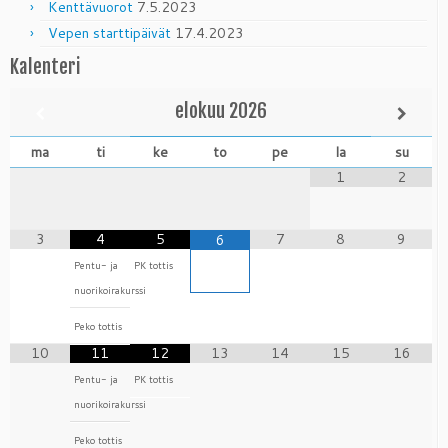
Kenttävuorot
7.5.2023
Vepen starttipäivät
17.4.2023
Kalenteri
elokuu
2026
ma
ti
ke
to
pe
la
su
1
2
3
4
5
7
8
9
6
Pentu- ja
PK tottis
nuorikoirakurssi
Peko tottis
10
11
12
13
14
15
16
Pentu- ja
PK tottis
nuorikoirakurssi
Peko tottis