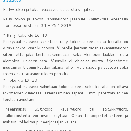
5.12.2018
Rally-tokon ja tokon vapaavuorot torstaisin jatkuu
Rally-tokon ja tokon vapaavuorot jäsenille Vauhtikoira Areenalla
Torniossa torstaisin 3.1.- 25.4.2019
* Rally-toko klo 18-19
Pääsyvaatimuksena vähintään rally-tokon alkeet sekä koiralla on
oltava rokotukset kunnossa. Vuorolle jaetaan radan rakennusvuorot
siten, että joka kerta rakennetaan sekä ylempien luokkien että
alempien luokkien rata. Vuorolla ei ohjaajaa mutta järjestämme
muutaman treenin kauden aikana jolloin voit saada palautteen sekä
treenivinkit ratasuorituksen pohjalta.
* Toko klo 19-20
Pääsyvaatimuksena vähintään tokon alkeet sekä koiralla on oltava
rokotukset kunnossa. Treenaaminen tapahtuu mm. parettain toinen
toistaan avustaen.
Treenimaksu 55€/koko kausi/vuoro tai 15€/kk/vuoro.
Talkoopisteitä voi myös käyttää. Oman talkoopistetilanteen ja
maksun voi hoitaa puheenjohtajan kautta.