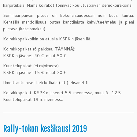
harjoituksia. Nämä koirakot toimivat koulutuspäivän demokoirakoina.
Seminaaripäivän pituus on kokonaisuudessan noin kuusi tuntia.
Kentällä mahdollisuus ostaa kanttiinista kahvi/tee/mehu ja pieni
purtava (käteismaksu).
Koirakkopaikkoihin on etusija KSPK:n jäsenillä.
Koirakkopaikat (6 paikkaa,
TÄYNNÄ
):
KSPK:n jäsenet 40 €, muut 50 €
Kuuntelupaikat (ei rajoitusta):
KSPK:n jäsenet 15 €, muut 20 €
Ilmoittautumiset heli.kelhala ( ät ) elisanet.fi
Koirakkopaikat: KSPK:n jäsenet 5.5. mennessä, muut 6.-12.5.
Kuuntelupaikat 19.5. mennessä
Rally-tokon kesäkausi 2019