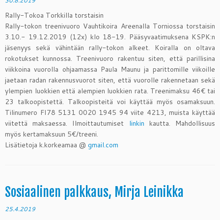
30.8.2019
Rally-Tokoa Torkkilla torstaisin
Rally-tokon treenivuoro
Vauhtikoira Areenalla Torniossa torstaisin
3.10.- 19.12.2019 (12x) klo 18-19. Pääsyvaatimuksena KSPK:n
jäsenyys sekä vähintään rally-tokon alkeet. Koiralla on oltava
rokotukset kunnossa. Treenivuoro rakentuu siten, että parillisina
viikkoina vuorolla ohjaamassa Paula Maunu ja parittomille viikoille
jaetaan radan rakennusvuorot siten, että vuorolle rakennetaan sekä
ylempien luokkien että alempien luokkien rata. Treenimaksu 46€ tai
23 talkoopistettä. Talkoopisteitä voi käyttää myös osamaksuun.
Tilinumero FI78 5131 0020 1945 94 viite 4213, muista käyttää
viitettä maksaessa. Ilmoittautumiset
linkin
kautta. Mahdollisuus
myös kertamaksuun 5€/treeni.
Lisätietoja k.korkeamaa @
gmail.com
Sosiaalinen palkkaus, Mirja Leinikka
25.4.2019