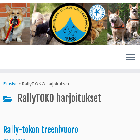
Skip
to
Etusivu
»
RallyTOKO harjoitukset
content
RallyTOKO harjoitukset
Rally-tokon treenivuoro