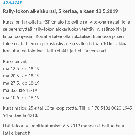
25.4.2019
Rally-
t
oko
n
alkeiskurssi,
5 kertaa, alkaen 13.5.2019
Kurssi on tarkoitettu KSPK:n aloitteleville rally-tokoharrastajille ja
se perehdyttää rally-tokon alokasluokan tehtäviin, sääntöihin ja
kilpailuohjeisiin. Koiralla tulee olla rokotukset kunnossa ja sen
tulee osata
hieman peruskäskyjä
. Kurssille otetaan 10 koirakkoa.
Kouluttajina toimivat Heli Kelhälä ja Heli Talvensaari.
K
urssipäivät:
ma 13.5. klo 18-19
ma 20.5. klo 18-19
ma 27.5. klo 18-19
ma 3.6. klo 18-19
ma 10.6. klo 18-19
Kurssimaksu 25 € tai 13 talkoopistettä.
Tilille
FI78 5131 0020 1945
94 viit
teellä
4213.
Lisätietoja
ja
ilmoittautumiset
6
.5.201
9
mennessä
heli.kelhala
[at] elisanet.fi