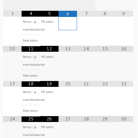
3
4
5
7
8
9
6
Pentu- ja
PK tottis
nuorikoirakurssi
Peko tottis
10
11
12
13
14
15
16
Pentu- ja
PK tottis
nuorikoirakurssi
Peko tottis
17
18
19
20
21
22
23
Pentu- ja
PK tottis
nuorikoirakurssi
Peko tottis
24
25
26
27
28
29
30
Pentu- ja
PK tottis
nuorikoirakurssi