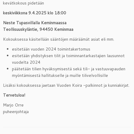
kevätkokous pidetään
keskiviikkona 9.4.2025 klo 18:00
Neste Tupasvillalla Keminmaassa
Teollisuuskyläntie, 94450 Keminmaa
Kokouksessa käsitellään sääntöjen määräämät asiat eli mm.
esitetään vuoden 2024 toimintakertomus
esitetään yhdistyksen tilit ja toiminnantarkastajien lausunnot
vuodelta 2024
päätetään tilien hyväksymisestä sekä tili- ja vastuuvapauden
myöntämisestä hallitukselle ja muille tilivelvollisille
Lisäksi kokouksessa jaetaan Vuoden Koira -palkinnot ja kunniakirjat.
Tervetuloa!
Marjo Orre
puheenjohtaja