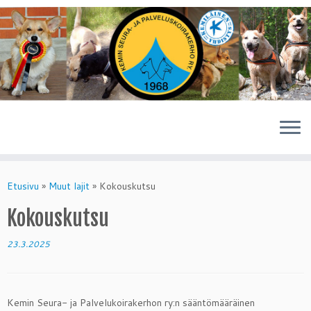
Skip
to
Etusivu
»
Muut lajit
»
Kokouskutsu
content
Kokouskutsu
23.3.2025
Kemin Seura- ja Palvelukoirakerhon ry:n sääntömääräinen