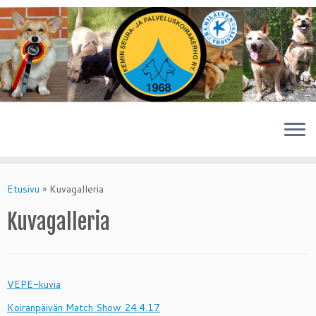
Skip
to
Etusivu
»
Kuvagalleria
content
Kuvagalleria
VEPE-kuvia
Koiranpäivän Match Show 24.4.17