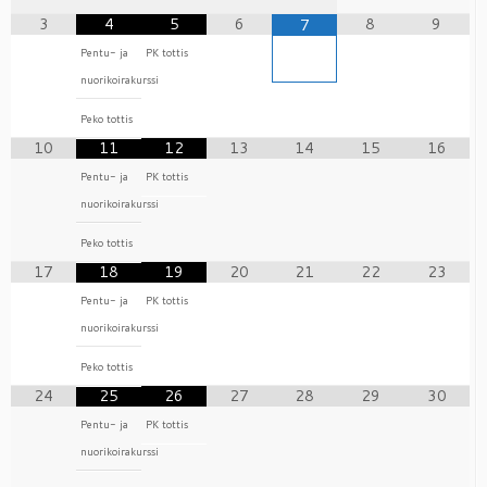
3
4
5
6
8
9
7
Pentu- ja
PK tottis
nuorikoirakurssi
Peko tottis
10
11
12
13
14
15
16
Pentu- ja
PK tottis
nuorikoirakurssi
Peko tottis
17
18
19
20
21
22
23
Pentu- ja
PK tottis
nuorikoirakurssi
Peko tottis
24
25
26
27
28
29
30
Pentu- ja
PK tottis
nuorikoirakurssi