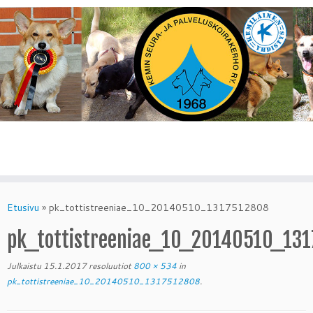
Skip
to
Etusivu
»
pk_tottistreeniae_10_20140510_1317512808
content
pk_tottistreeniae_10_20140510_13
Julkaistu
15.1.2017
resoluutiot
800 × 534
in
pk_tottistreeniae_10_20140510_1317512808
.