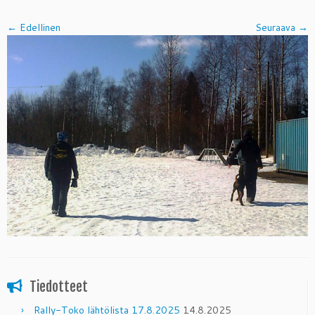
← Edellinen
Seuraava →
Tiedotteet
Rally-Toko lähtölista 17.8.2025
14.8.2025