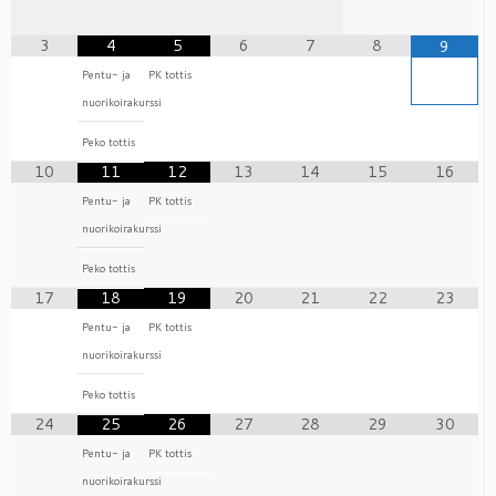
3
4
5
6
7
8
9
Pentu- ja
PK tottis
nuorikoirakurssi
Peko tottis
10
11
12
13
14
15
16
Pentu- ja
PK tottis
nuorikoirakurssi
Peko tottis
17
18
19
20
21
22
23
Pentu- ja
PK tottis
nuorikoirakurssi
Peko tottis
24
25
26
27
28
29
30
Pentu- ja
PK tottis
nuorikoirakurssi