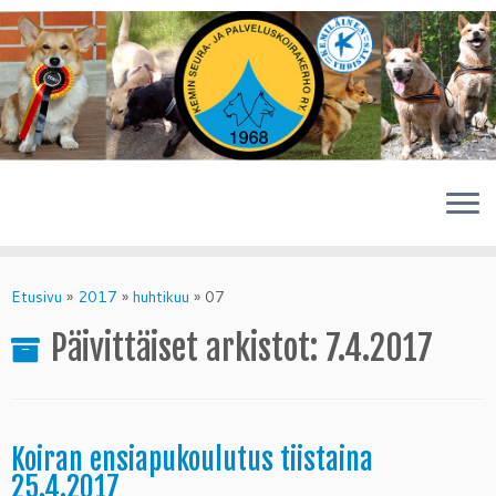
Skip
to
Etusivu
»
2017
»
huhtikuu
»
07
content
Päivittäiset arkistot:
7.4.2017
Koiran ensiapukoulutus tiistaina
25.4.2017