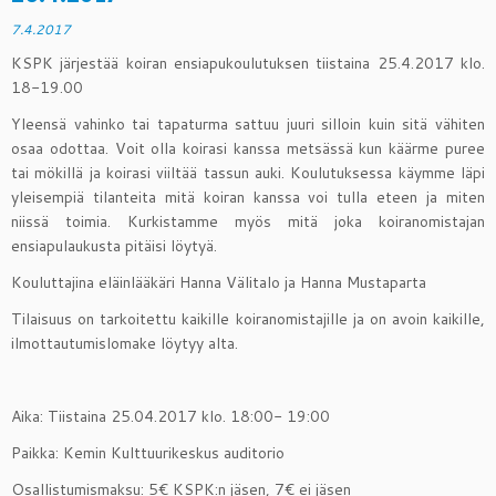
7.4.2017
KSPK järjestää koiran ensiapukoulutuksen tiistaina 25.4.2017 klo.
18-19.00
Yleensä vahinko tai tapaturma sattuu juuri silloin kuin sitä vähiten
osaa odottaa. Voit olla koirasi kanssa metsässä kun käärme puree
tai mökillä ja koirasi viiltää tassun auki. Koulutuksessa käymme läpi
yleisempiä tilanteita mitä koiran kanssa voi tulla eteen ja miten
niissä toimia. Kurkistamme myös mitä joka koiranomistajan
ensiapulaukusta pitäisi löytyä.
Kouluttajina eläinlääkäri Hanna Välitalo ja Hanna Mustaparta
Tilaisuus on tarkoitettu kaikille koiranomistajille ja on avoin kaikille,
ilmottautumislomake löytyy alta.
Aika: Tiistaina 25.04.2017 klo. 18:00- 19:00
Paikka: Kemin Kulttuurikeskus auditorio
Osallistumismaksu: 5€ KSPK:n jäsen, 7€ ei jäsen