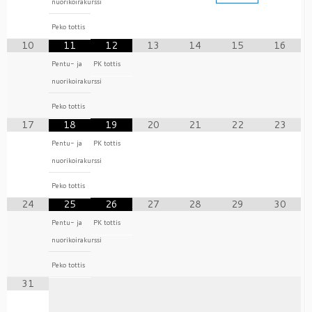
nuorikoirakurssi
Peko tottis
10
11
12
13
14
15
16
Pentu- ja
PK tottis
nuorikoirakurssi
Peko tottis
17
18
19
20
21
22
23
Pentu- ja
PK tottis
nuorikoirakurssi
Peko tottis
24
25
26
27
28
29
30
Pentu- ja
PK tottis
nuorikoirakurssi
Peko tottis
31