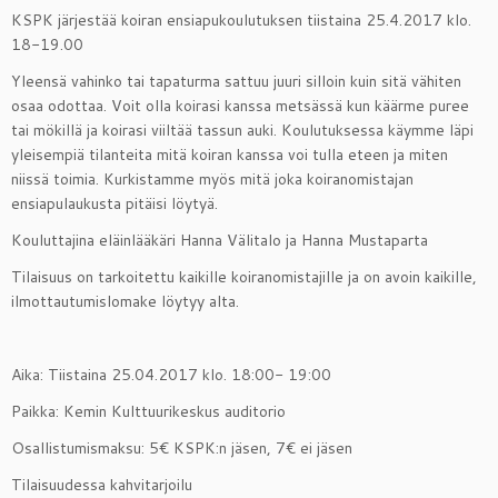
KSPK järjestää koiran ensiapukoulutuksen tiistaina 25.4.2017 klo.
18-19.00
Yleensä vahinko tai tapaturma sattuu juuri silloin kuin sitä vähiten
osaa odottaa. Voit olla koirasi kanssa metsässä kun käärme puree
tai mökillä ja koirasi viiltää tassun auki. Koulutuksessa käymme läpi
yleisempiä tilanteita mitä koiran kanssa voi tulla eteen ja miten
niissä toimia. Kurkistamme myös mitä joka koiranomistajan
ensiapulaukusta pitäisi löytyä.
Kouluttajina eläinlääkäri Hanna Välitalo ja Hanna Mustaparta
Tilaisuus on tarkoitettu kaikille koiranomistajille ja on avoin kaikille,
ilmottautumislomake löytyy alta.
Aika: Tiistaina 25.04.2017 klo. 18:00- 19:00
Paikka: Kemin Kulttuurikeskus auditorio
Osallistumismaksu: 5€ KSPK:n jäsen, 7€ ei jäsen
Tilaisuudessa kahvitarjoilu