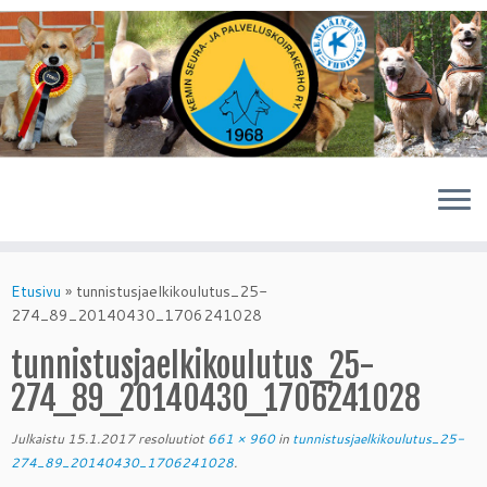
Skip
to
Etusivu
»
tunnistusjaelkikoulutus_25-
content
274_89_20140430_1706241028
tunnistusjaelkikoulutus_25-
274_89_20140430_1706241028
Julkaistu
15.1.2017
resoluutiot
661 × 960
in
tunnistusjaelkikoulutus_25-
274_89_20140430_1706241028
.