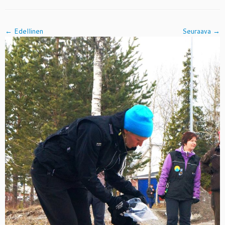
← Edellinen
Seuraava →