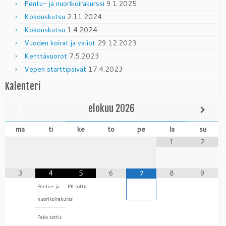
Pentu- ja nuorikoirakurssi
9.1.2025
Kokouskutsu
2.11.2024
Kokouskutsu
1.4.2024
Vuoden koirat ja valiot
29.12.2023
Kenttävuorot
7.5.2023
Vepen starttipäivät
17.4.2023
Kalenteri
elokuu
2026
ma
ti
ke
to
pe
la
su
1
2
3
4
5
6
8
9
7
Pentu- ja
PK tottis
nuorikoirakurssi
Peko tottis