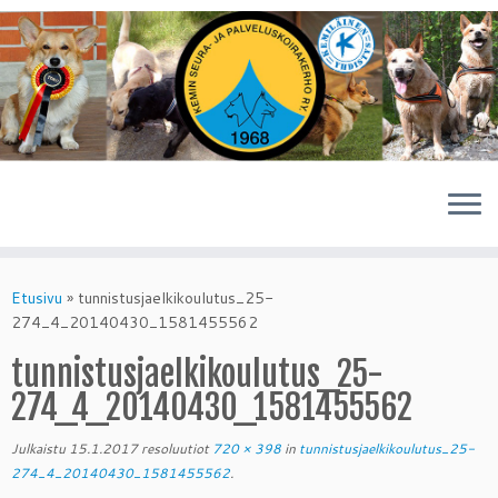
Skip
to
Etusivu
»
tunnistusjaelkikoulutus_25-
content
274_4_20140430_1581455562
tunnistusjaelkikoulutus_25-
274_4_20140430_1581455562
Julkaistu
15.1.2017
resoluutiot
720 × 398
in
tunnistusjaelkikoulutus_25-
274_4_20140430_1581455562
.