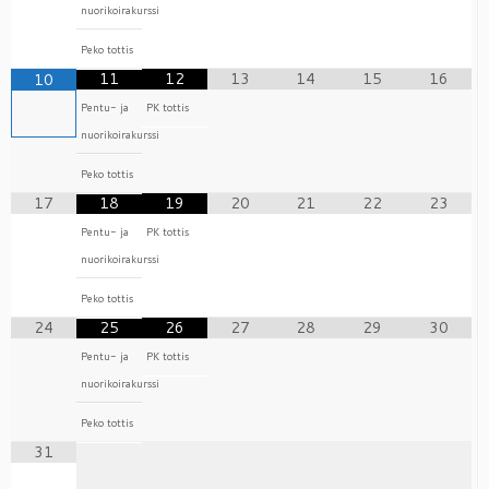
nuorikoirakurssi
Peko tottis
11
12
13
14
15
16
10
Pentu- ja
PK tottis
nuorikoirakurssi
Peko tottis
17
18
19
20
21
22
23
Pentu- ja
PK tottis
nuorikoirakurssi
Peko tottis
24
25
26
27
28
29
30
Pentu- ja
PK tottis
nuorikoirakurssi
Peko tottis
31