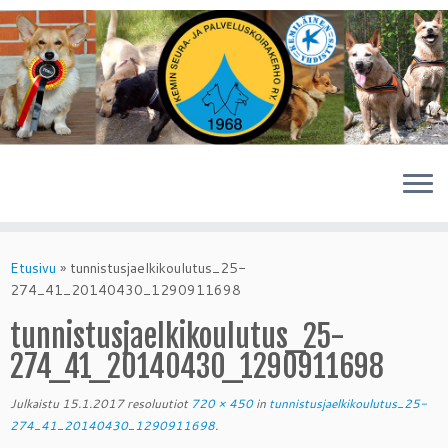
Skip
to
Etusivu
»
tunnistusjaelkikoulutus_25-
content
274_41_20140430_1290911698
tunnistusjaelkikoulutus_25-
274_41_20140430_1290911698
Julkaistu
15.1.2017
resoluutiot
720 × 450
in
tunnistusjaelkikoulutus_25-
274_41_20140430_1290911698
.