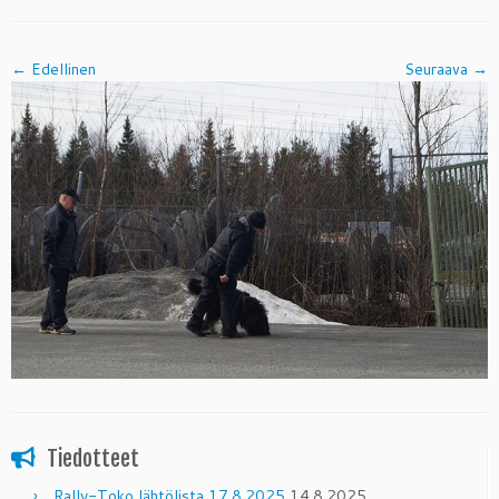
← Edellinen
Seuraava →
Tiedotteet
Rally-Toko lähtölista 17.8.2025
14.8.2025