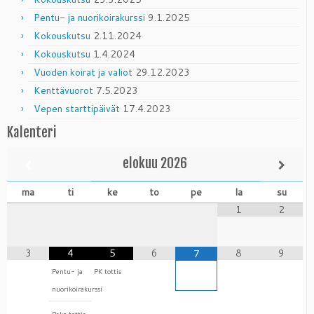
Pentu- ja nuorikoirakurssi
9.1.2025
Kokouskutsu
2.11.2024
Kokouskutsu
1.4.2024
Vuoden koirat ja valiot
29.12.2023
Kenttävuorot
7.5.2023
Vepen starttipäivät
17.4.2023
Kalenteri
elokuu
2026
ma
ti
ke
to
pe
la
su
1
2
3
4
5
6
8
9
7
Pentu- ja
PK tottis
nuorikoirakurssi