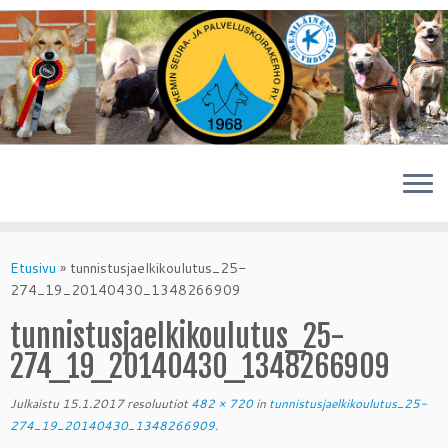
Skip
to
Etusivu
»
tunnistusjaelkikoulutus_25-
content
274_19_20140430_1348266909
tunnistusjaelkikoulutus_25-
274_19_20140430_1348266909
Julkaistu
15.1.2017
resoluutiot
482 × 720
in
tunnistusjaelkikoulutus_25-
274_19_20140430_1348266909
.