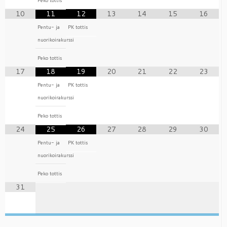
Peko tottis
10
11
12
13
14
15
16
Pentu- ja
PK tottis
nuorikoirakurssi
Peko tottis
17
18
19
20
21
22
23
Pentu- ja
PK tottis
nuorikoirakurssi
Peko tottis
24
25
26
27
28
29
30
Pentu- ja
PK tottis
nuorikoirakurssi
Peko tottis
31