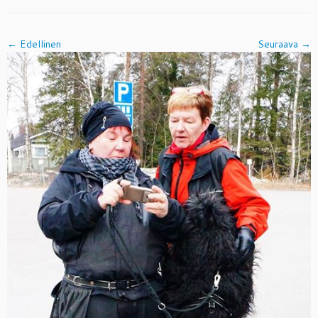
← Edellinen
Seuraava →