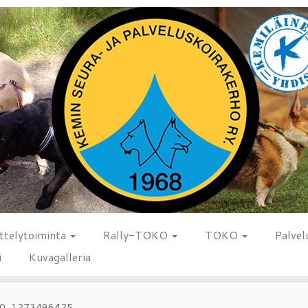
ttelytoiminta
Rally-TOKO
TOKO
Palvel
i
Kuvagalleria
430_1273496425