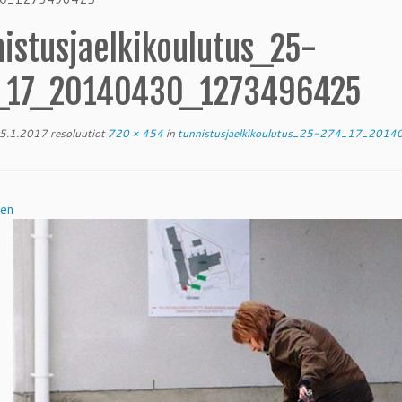
nistusjaelkikoulutus_25-
_17_20140430_1273496425
5.1.2017
resoluutiot
720 × 454
in
tunnistusjaelkikoulutus_25-274_17_20
nen