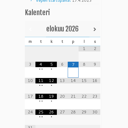
Vepen starttipäivät
17.4.2023
Kalenteri
elokuu
2026
m
t
k
t
p
l
s
1
2
3
4
5
6
8
9
7
•
•
•
10
11
12
13
14
15
16
•
•
•
17
18
19
20
21
22
23
•
•
•
24
25
26
27
28
29
30
•
•
•
31