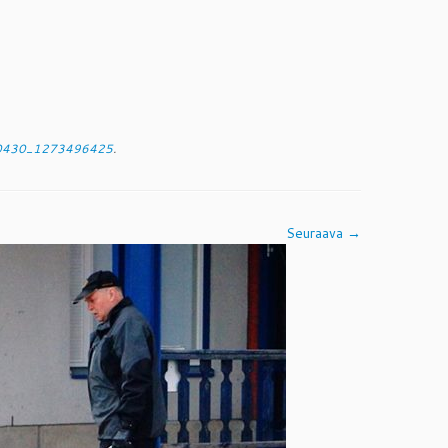
140430_1273496425
.
Seuraava →