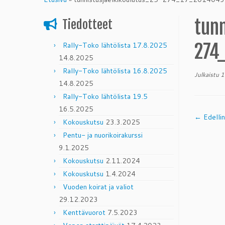
content
tun
Tiedotteet
274
Rally-Toko lähtölista 17.8.2025
14.8.2025
Rally-Toko lähtölista 16.8.2025
Julkaistu
1
14.8.2025
Rally-Toko lähtölista 19.5
16.5.2025
← Edelli
Kokouskutsu
23.3.2025
Pentu- ja nuorikoirakurssi
9.1.2025
Kokouskutsu
2.11.2024
Kokouskutsu
1.4.2024
Vuoden koirat ja valiot
29.12.2023
Kenttävuorot
7.5.2023