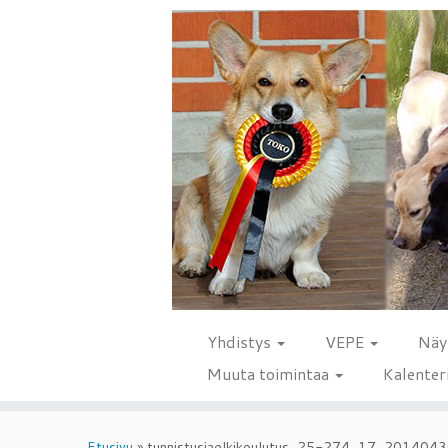
Yhdistys
VEPE
Näy
Muuta toimintaa
Kalenter
Skip
to
Etusivu
»
tunnistusjaelkikoulutus_25-274_17_20140