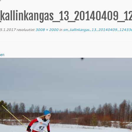
kallinkangas_13_20140409_
5.1.2017
resoluutiot
3008 × 2000
in
sm_kallinkangas_13_20140409_1243
nen