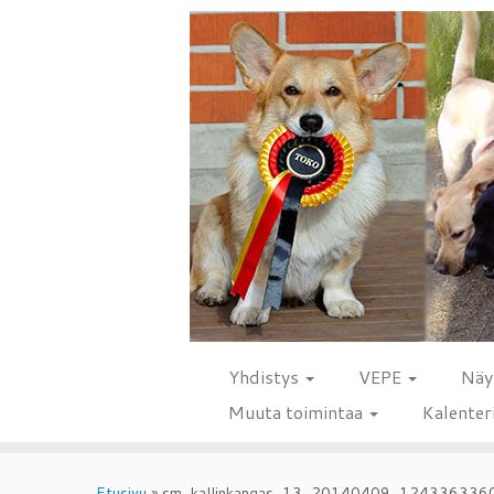
Yhdistys
VEPE
Näy
Muuta toimintaa
Kalenter
Skip
to
Etusivu
»
sm_kallinkangas_13_20140409_124336336