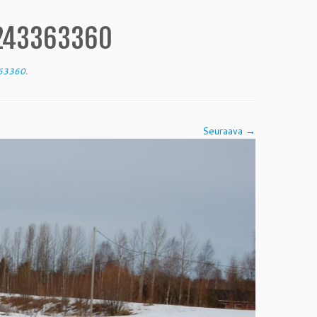
1243363360
363360
.
Seuraava →