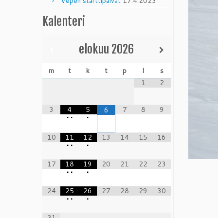
Vepen starttipäivät
17.4.2023
Kalenteri
elokuu
2026
m
t
k
t
p
l
s
1
2
3
4
5
7
8
9
6
•
•
•
10
11
12
13
14
15
16
•
•
•
17
18
19
20
21
22
23
•
•
•
24
25
26
27
28
29
30
•
•
•
31