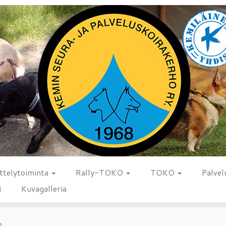
ttelytoiminta
Rally-TOKO
TOKO
Palvel
i
Kuvagalleria
0