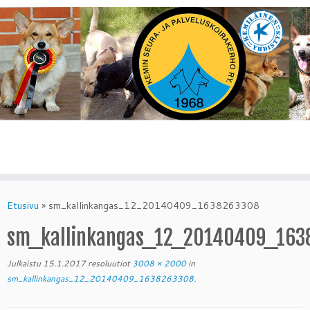
Skip
to
Etusivu
»
sm_kallinkangas_12_20140409_1638263308
content
sm_kallinkangas_12_20140409_163
Julkaistu
15.1.2017
resoluutiot
3008 × 2000
in
sm_kallinkangas_12_20140409_1638263308
.