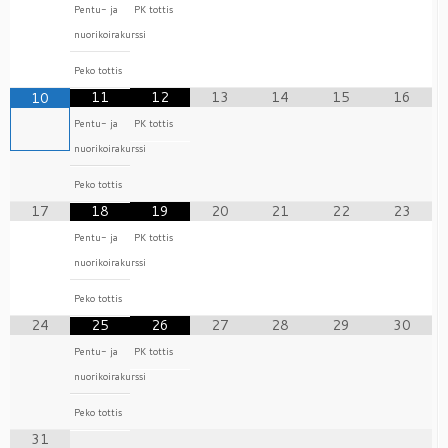
Pentu- ja
PK tottis
nuorikoirakurssi
Peko tottis
11
12
13
14
15
16
10
Pentu- ja
PK tottis
nuorikoirakurssi
Peko tottis
17
18
19
20
21
22
23
Pentu- ja
PK tottis
nuorikoirakurssi
Peko tottis
24
25
26
27
28
29
30
Pentu- ja
PK tottis
nuorikoirakurssi
Peko tottis
31