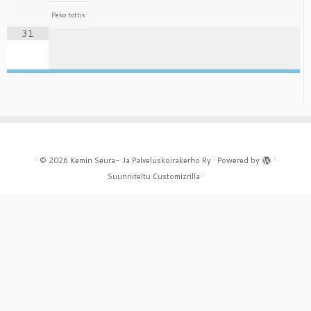
Peko tottis
31
·
© 2026
Kemin Seura- Ja Palveluskoirakerho Ry
·
Powered by
·
Suunniteltu
Customizrilla
·