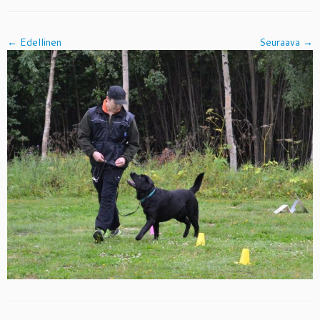
← Edellinen
Seuraava →