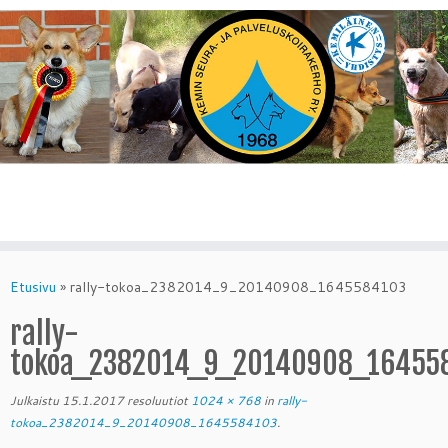
Skip
to
Etusivu
»
rally-tokoa_2382014_9_20140908_1645584103
content
rally-
tokoa_2382014_9_20140908_16455
Julkaistu
15.1.2017
resoluutiot
1024 × 768
in
rally-
tokoa_2382014_9_20140908_1645584103
.