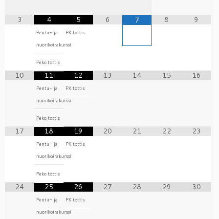
3
4
5
6
8
9
7
Pentu- ja
PK tottis
nuorikoirakurssi
Peko tottis
10
11
12
13
14
15
16
Pentu- ja
PK tottis
nuorikoirakurssi
Peko tottis
17
18
19
20
21
22
23
Pentu- ja
PK tottis
nuorikoirakurssi
Peko tottis
24
25
26
27
28
29
30
Pentu- ja
PK tottis
nuorikoirakurssi