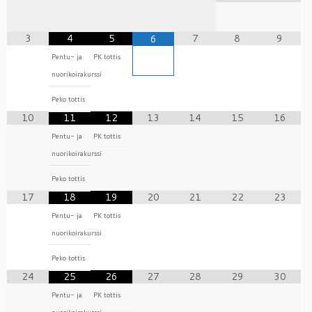
3
4
5
7
8
9
6
Pentu- ja
PK tottis
nuorikoirakurssi
Peko tottis
10
11
12
13
14
15
16
Pentu- ja
PK tottis
nuorikoirakurssi
Peko tottis
17
18
19
20
21
22
23
Pentu- ja
PK tottis
nuorikoirakurssi
Peko tottis
24
25
26
27
28
29
30
Pentu- ja
PK tottis