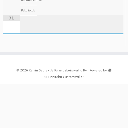
nuorikoirakurssi
Peko tottis
31
·
© 2026
Kemin Seura- Ja Palveluskoirakerho Ry
·
Powered by
·
Suunniteltu
Customizrilla
·