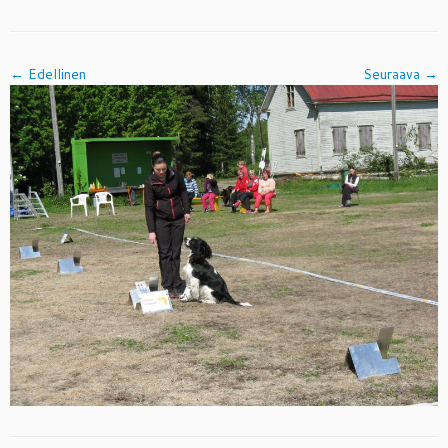
← Edellinen
Seuraava →