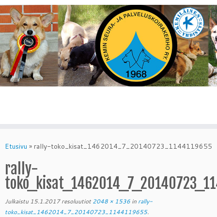
Skip
to
Etusivu
»
rally-toko_kisat_1462014_7_20140723_1144119655
content
rally-
toko_kisat_1462014_7_20140723_1
Julkaistu
15.1.2017
resoluutiot
2048 × 1536
in
rally-
toko_kisat_1462014_7_20140723_1144119655
.