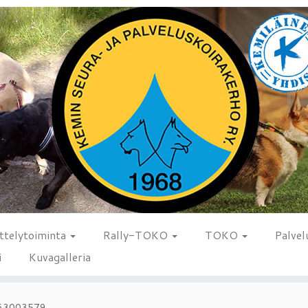
ttelytoiminta
Rally-TOKO
TOKO
Palvel
i
Kuvagalleria
663003579