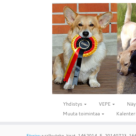
Yhdistys
VEPE
Näy
Muuta toimintaa
Kalenter
Skip
to
Etusivu
»
rally-toko_kisat_1462014_5_20140723_1