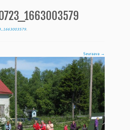
140723_1663003579
23_1663003579
.
Seuraava →