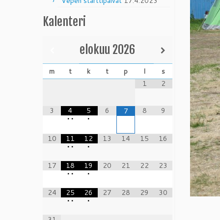
Vepen starttipäivät
17.4.2023
Kalenteri
elokuu
2026
m
t
k
t
p
l
s
1
2
3
4
5
6
8
9
7
•
•
•
10
11
12
13
14
15
16
•
•
•
17
18
19
20
21
22
23
•
•
•
24
25
26
27
28
29
30
•
•
•
31