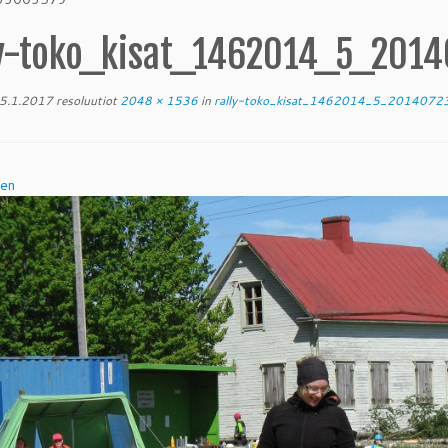
ly-toko_kisat_1462014_5_20
5.1.2017
resoluutiot
2048 × 1536
in
rally-toko_kisat_1462014_5_201407
nen