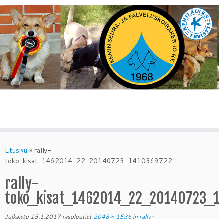
Skip
to
Etusivu
»
rally-
content
toko_kisat_1462014_22_20140723_1410369722
rally-
toko_kisat_1462014_22_20140723_
Julkaistu
15.1.2017
resoluutiot
2048 × 1536
in
rally-