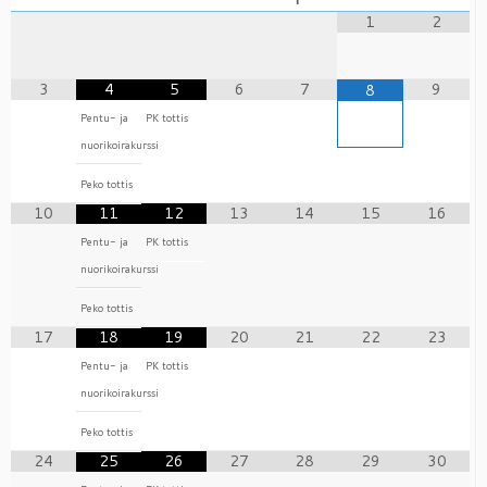
1
2
3
4
5
6
7
9
8
Pentu- ja
PK tottis
nuorikoirakurssi
Peko tottis
10
11
12
13
14
15
16
Pentu- ja
PK tottis
nuorikoirakurssi
Peko tottis
17
18
19
20
21
22
23
Pentu- ja
PK tottis
nuorikoirakurssi
Peko tottis
24
25
26
27
28
29
30