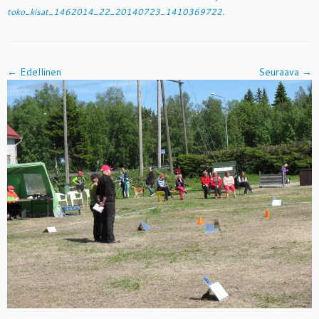
toko_kisat_1462014_22_20140723_1410369722
.
← Edellinen
Seuraava →