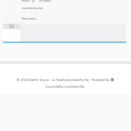
Pentu- ja
PK tottis
nuorikoirakurssi
Peko tottis
31
·
© 2026
Kemin Seura- Ja Palveluskoirakerho Ry
·
Powered by
·
Suunniteltu
Customizrilla
·