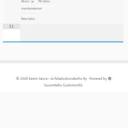
Pentu- ja
PK tottis
nuorikoirakurssi
Peko tottis
31
·
© 2026
Kemin Seura- Ja Palveluskoirakerho Ry
·
Powered by
·
Suunniteltu
Customizrilla
·