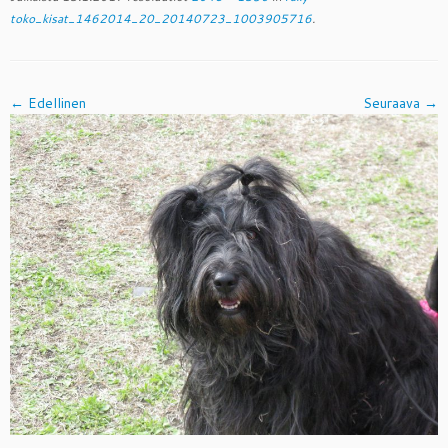
toko_kisat_1462014_20_20140723_1003905716
.
← Edellinen
Seuraava →