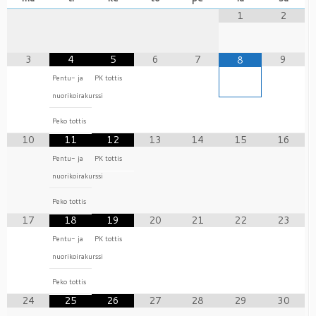
1
2
3
4
5
6
7
9
8
Pentu- ja
PK tottis
nuorikoirakurssi
Peko tottis
10
11
12
13
14
15
16
Pentu- ja
PK tottis
nuorikoirakurssi
Peko tottis
17
18
19
20
21
22
23
Pentu- ja
PK tottis
nuorikoirakurssi
Peko tottis
24
25
26
27
28
29
30