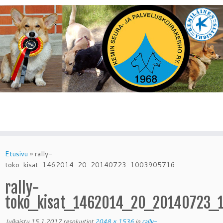
Skip
to
Etusivu
»
rally-
content
toko_kisat_1462014_20_20140723_1003905716
rally-
toko_kisat_1462014_20_20140723_
Julkaistu
15.1.2017
resoluutiot
2048 × 1536
in
rally-