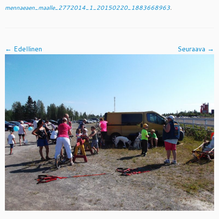
mennaeaen_maalle_2772014_1_20150220_1883668963
.
← Edellinen
Seuraava →