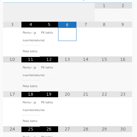
1
2
3
4
5
7
8
9
6
Pentu- ja
PK tottis
nuorikoirakurssi
Peko tottis
10
11
12
13
14
15
16
Pentu- ja
PK tottis
nuorikoirakurssi
Peko tottis
17
18
19
20
21
22
23
Pentu- ja
PK tottis
nuorikoirakurssi
Peko tottis
24
25
26
27
28
29
30