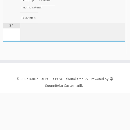
Pentu- ja
PK tottis
nuorikoirakurssi
Peko tottis
31
·
© 2026
Kemin Seura- Ja Palveluskoirakerho Ry
·
Powered by
·
Suunniteltu
Customizrilla
·