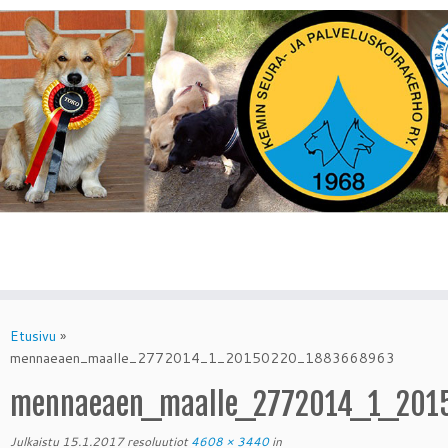
Skip
to
Etusivu
»
content
mennaeaen_maalle_2772014_1_20150220_1883668963
mennaeaen_maalle_2772014_1_201
Julkaistu
15.1.2017
resoluutiot
4608 × 3440
in