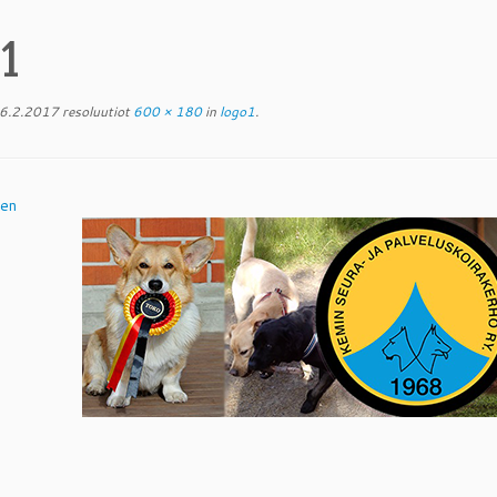
o1
6.2.2017
resoluutiot
600 × 180
in
logo1
.
nen