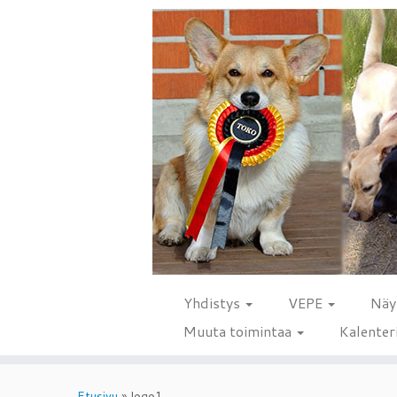
Yhdistys
VEPE
Näy
Muuta toimintaa
Kalenter
Skip
to
Etusivu
»
logo1