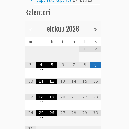
Vepen starttipäivät
17.4.2023
Kalenteri
elokuu
2026
m
t
k
t
p
l
s
1
2
3
4
5
6
7
8
9
•
•
•
10
11
12
13
14
15
16
•
•
•
17
18
19
20
21
22
23
•
•
•
24
25
26
27
28
29
30
•
•
•
31