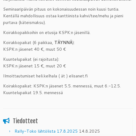
Seminaaripäivän pituus on kokonaisuudessan noin kuusi tuntia.
Kentällä mahdollisuus ostaa kanttiinista kahvi/tee/mehu ja pieni
purtava (käteismaksu).
Koirakkopaikkoihin on etusija KSPK:n jäsenillä.
Koirakkopaikat (6 paikkaa,
TÄYNNÄ
):
KSPK:n jäsenet 40 €, muut 50 €
Kuuntelupaikat (ei rajoitusta):
KSPK:n jäsenet 15 €, muut 20 €
Ilmoittautumiset heli.kelhala ( ät ) elisanet.fi
Koirakkopaikat: KSPK:n jäsenet 5.5. mennessä, muut 6.-12.5.
Kuuntelupaikat 19.5. mennessä
Tiedotteet
Rally-Toko lähtölista 17.8.2025
14.8.2025