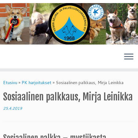
Skip
to
Etusivu
»
PK harjoitukset
»
Sosiaalinen palkkaus, Mirja Leinikka
content
Sosiaalinen palkkaus, Mirja Leinikka
25.4.2019
Sosiaalinen palkka – mystiikasta