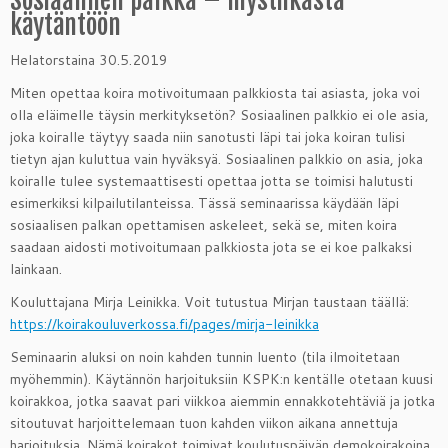
käytäntöön
Helatorstaina 30.5.2019
Miten opettaa koira motivoitumaan palkkiosta tai asiasta, joka voi
olla eläimelle täysin merkityksetön? Sosiaalinen palkkio ei ole asia,
joka koiralle täytyy saada niin sanotusti läpi tai joka koiran tulisi
tietyn ajan kuluttua vain hyväksyä. Sosiaalinen palkkio on asia, joka
koiralle tulee systemaattisesti opettaa jotta se toimisi halutusti
esimerkiksi kilpailutilanteissa. Tässä seminaarissa käydään läpi
sosiaalisen palkan opettamisen askeleet, sekä se, miten koira
saadaan aidosti motivoitumaan palkkiosta jota se ei koe palkaksi
lainkaan.
Kouluttajana Mirja Leinikka. Voit tutustua Mirjan taustaan täällä:
https://koirakouluverkossa.fi/pages/mirja-leinikka
Seminaarin aluksi on noin kahden tunnin luento (tila ilmoitetaan
myöhemmin). Käytännön harjoituksiin KSPK:n kentälle otetaan kuusi
koirakkoa, jotka saavat pari viikkoa aiemmin ennakkotehtäviä ja jotka
sitoutuvat harjoittelemaan tuon kahden viikon aikana annettuja
harjoituksia. Nämä koirakot toimivat koulutuspäivän demokoirakoina.