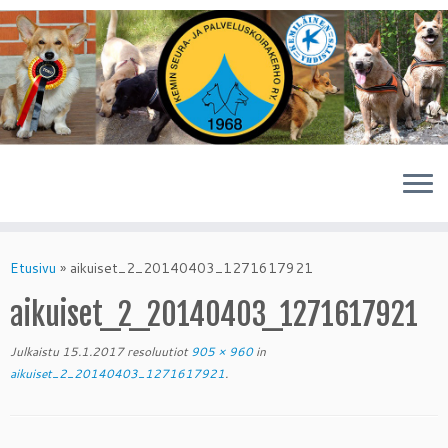
Skip
to
Etusivu
»
aikuiset_2_20140403_1271617921
content
aikuiset_2_20140403_1271617921
Julkaistu
15.1.2017
resoluutiot
905 × 960
in
aikuiset_2_20140403_1271617921
.