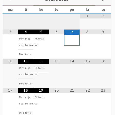
ma
ti
ke
to
pe
la
su
1
2
3
4
5
6
8
9
7
Pentu- ja
PK tottis
nuorikoirakurssi
Peko tottis
10
11
12
13
14
15
16
Pentu- ja
PK tottis
nuorikoirakurssi
Peko tottis
17
18
19
20
21
22
23
Pentu- ja
PK tottis
nuorikoirakurssi
Peko tottis