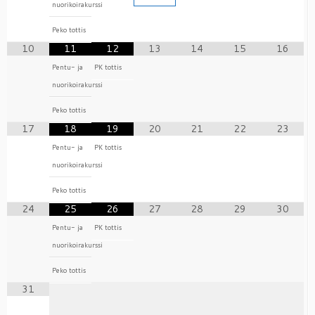
nuorikoirakurssi
Peko tottis
10
11
12
13
14
15
16
Pentu- ja
PK tottis
nuorikoirakurssi
Peko tottis
17
18
19
20
21
22
23
Pentu- ja
PK tottis
nuorikoirakurssi
Peko tottis
24
25
26
27
28
29
30
Pentu- ja
PK tottis
nuorikoirakurssi
Peko tottis
31