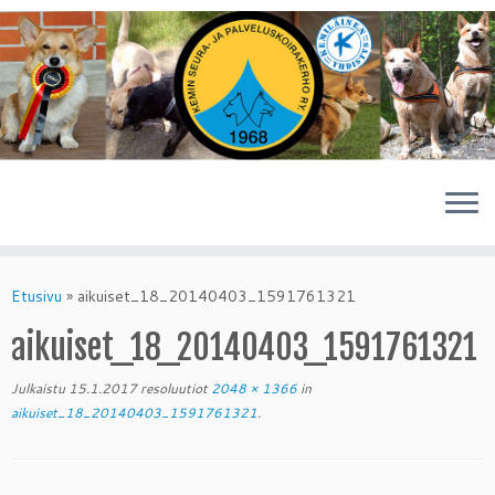
Skip
to
Etusivu
»
aikuiset_18_20140403_1591761321
content
aikuiset_18_20140403_1591761321
Julkaistu
15.1.2017
resoluutiot
2048 × 1366
in
aikuiset_18_20140403_1591761321
.