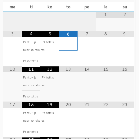
ma
ti
ke
to
pe
la
su
1
2
3
4
5
7
8
9
6
Pentu- ja
PK tottis
nuorikoirakurssi
Peko tottis
10
11
12
13
14
15
16
Pentu- ja
PK tottis
nuorikoirakurssi
Peko tottis
17
18
19
20
21
22
23
Pentu- ja
PK tottis
nuorikoirakurssi
Peko tottis