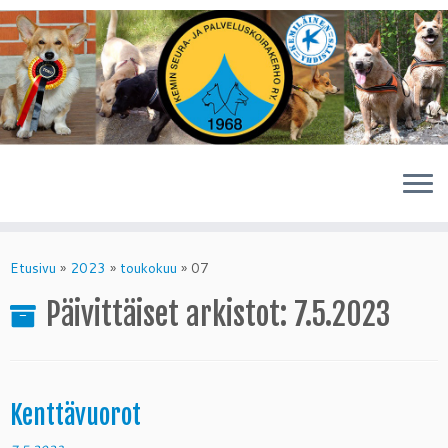
Skip
to
Etusivu
»
2023
»
toukokuu
»
07
content
Päivittäiset arkistot:
7.5.2023
Kenttävuorot