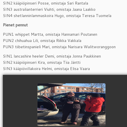
SIN2 kääpiöpinseri Posse, omistaja Sari Rantala
SIN3 australianterrieri Viuhti, omistaja Jaana Laakko
SIN4 shetlanninlammaskoira Hugo, omistaja Teresa Tuomela
Pienet pennut
PUN1 whippet Martta, omistaja Hannamari Poutanen
PUN2 chihuahua Lili, omistaja Riikka Vakkala
PUN3 tiibetinspanieli Mari, omistaja Narisara Walitworanggoon
SIN1 lancashire heeler Demi, omistaja Jonna Paukkinen
SIN2 kääpiöpinseri Kira, omistaja Tiia Jäntti
SIN3 kääpiövillakoira Helmi, omistaja Elisa Vaara
view picture