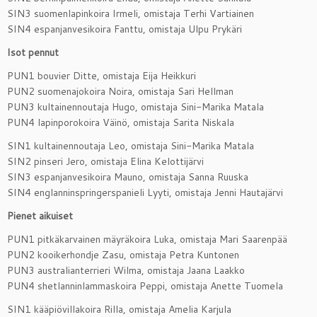
SIN3 suomenlapinkoira Irmeli, omistaja Terhi Vartiainen
SIN4 espanjanvesikoira Fanttu, omistaja Ulpu Prykäri
Isot pennut
PUN1 bouvier Ditte, omistaja Eija Heikkuri
PUN2 suomenajokoira Noira, omistaja Sari Hellman
PUN3 kultainennoutaja Hugo, omistaja Sini-Marika Matala
PUN4 lapinporokoira Väinö, omistaja Sarita Niskala
SIN1 kultainennoutaja Leo, omistaja Sini-Marika Matala
SIN2 pinseri Jero, omistaja Elina Kelottijärvi
SIN3 espanjanvesikoira Mauno, omistaja Sanna Ruuska
SIN4 englanninspringerspanieli Lyyti, omistaja Jenni Hautajärvi
Pienet aikuiset
PUN1 pitkäkarvainen mäyräkoira Luka, omistaja Mari Saarenpää
PUN2 kooikerhondje Zasu, omistaja Petra Kuntonen
PUN3 australianterrieri Wilma, omistaja Jaana Laakko
PUN4 shetlanninlammaskoira Peppi, omistaja Anette Tuomela
SIN1 kääpiövillakoira Rilla, omistaja Amelia Karjula