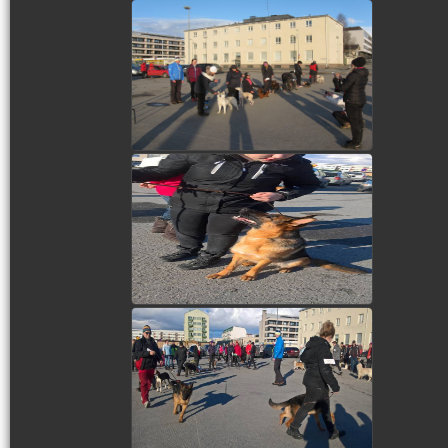
view picture
view picture
view picture