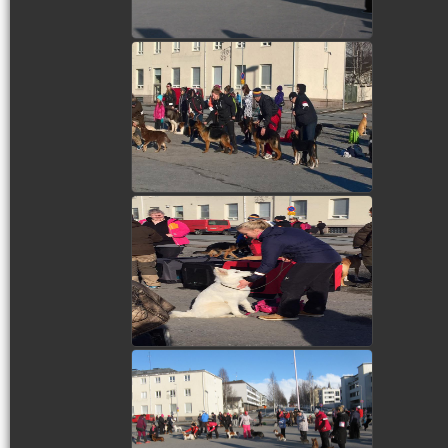
view picture
view picture
view picture