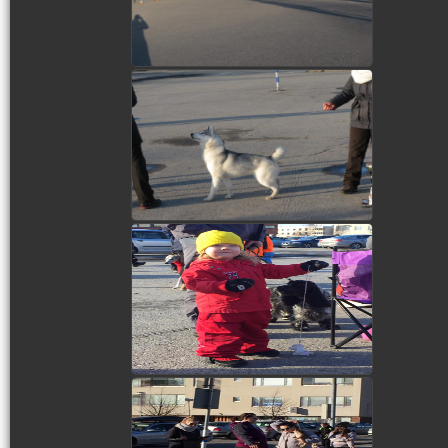
view picture
view picture
view picture