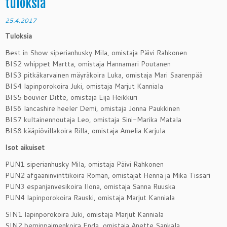
tuloksia
25.4.2017
Tuloksia
Best in Show siperianhusky Mila, omistaja Päivi Rahkonen
BIS2 whippet Martta, omistaja Hannamari Poutanen
BIS3 pitkäkarvainen mäyräkoira Luka, omistaja Mari Saarenpää
BIS4 lapinporokoira Juki, omistaja Marjut Kanniala
BIS5 bouvier Ditte, omistaja Eija Heikkuri
BIS6 lancashire heeler Demi, omistaja Jonna Paukkinen
BIS7 kultainennoutaja Leo, omistaja Sini-Marika Matala
BIS8 kääpiövillakoira Rilla, omistaja Amelia Karjula
Isot aikuiset
PUN1 siperianhusky Mila, omistaja Päivi Rahkonen
PUN2 afgaaninvinttikoira Roman, omistajat Henna ja Mika Tissari
PUN3 espanjanvesikoira Ilona, omistaja Sanna Ruuska
PUN4 lapinporokoira Rauski, omistaja Marjut Kanniala
SIN1 lapinporokoira Juki, omistaja Marjut Kanniala
SIN2 berninpaimenkoira Enda, omistaja Anette Sankala