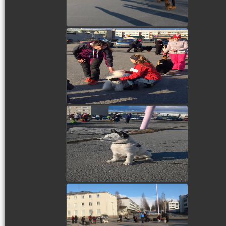
view picture
view picture
view picture