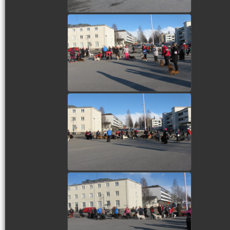
view picture
view picture
view picture