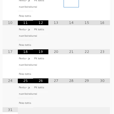
Pentu- ja
PK tottis
nuorikoirakurssi
Peko tottis
10
11
12
13
14
15
16
Pentu- ja
PK tottis
nuorikoirakurssi
Peko tottis
17
18
19
20
21
22
23
Pentu- ja
PK tottis
nuorikoirakurssi
Peko tottis
24
25
26
27
28
29
30
Pentu- ja
PK tottis
nuorikoirakurssi
Peko tottis
31