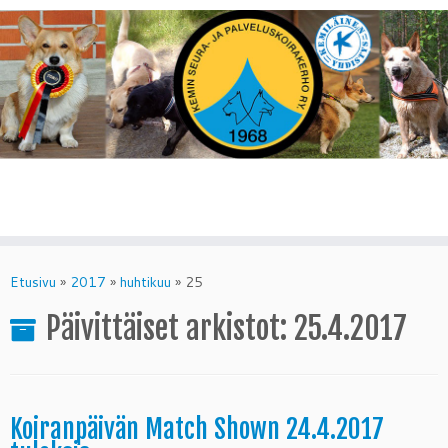
Skip
to
Etusivu
»
2017
»
huhtikuu
»
25
content
Päivittäiset arkistot:
25.4.2017
Koiranpäivän Match Shown 24.4.2017