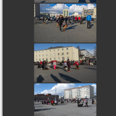
view picture
view picture
view picture