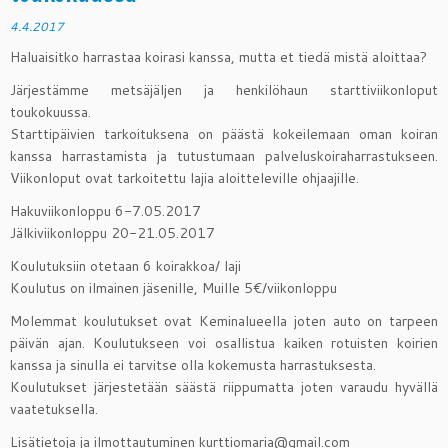
4.4.2017
Haluaisitko harrastaa koirasi kanssa, mutta et tiedä mistä aloittaa?
Järjestämme metsäjäljen ja henkilöhaun starttiviikonloput
toukokuussa.
Starttipäivien tarkoituksena on päästä kokeilemaan oman koiran
kanssa harrastamista ja tutustumaan palveluskoiraharrastukseen.
Viikonloput ovat tarkoitettu lajia aloitteleville ohjaajille.
Hakuviikonloppu 6-7.05.2017
Jälkiviikonloppu 20-21.05.2017
Koulutuksiin otetaan 6 koirakkoa/ laji
Koulutus on ilmainen jäsenille, Muille 5€/viikonloppu
Molemmat koulutukset ovat Keminalueella joten auto on tarpeen
päivän ajan. Koulutukseen voi osallistua kaiken rotuisten koirien
kanssa ja sinulla ei tarvitse olla kokemusta harrastuksesta.
Koulutukset järjestetään säästä riippumatta joten varaudu hyvällä
vaatetuksella.
Lisätietoja ja ilmottautuminen kurttiomaria@gmail.com