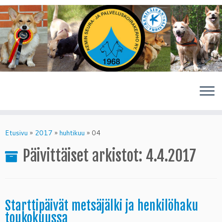
Skip
to
Etusivu
»
2017
»
huhtikuu
»
04
content
Päivittäiset arkistot:
4.4.2017
Starttipäivät metsäjälki ja henkilöhaku
toukokuussa