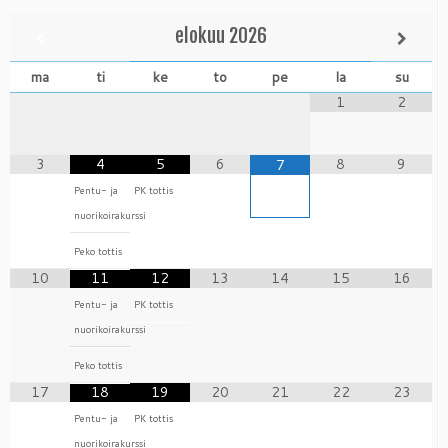
elokuu
2026
ma
ti
ke
to
pe
la
su
1
2
3
4
5
6
8
9
7
Pentu- ja
PK tottis
nuorikoirakurssi
Peko tottis
10
11
12
13
14
15
16
Pentu- ja
PK tottis
nuorikoirakurssi
Peko tottis
17
18
19
20
21
22
23
Pentu- ja
PK tottis
nuorikoirakurssi