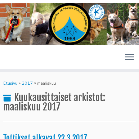
Skip
to
Etusivu
»
2017
»
maaliskuu
content
Kuukausittaiset arkistot:
maaliskuu 2017
Tottikset alkavat 22.3.2017