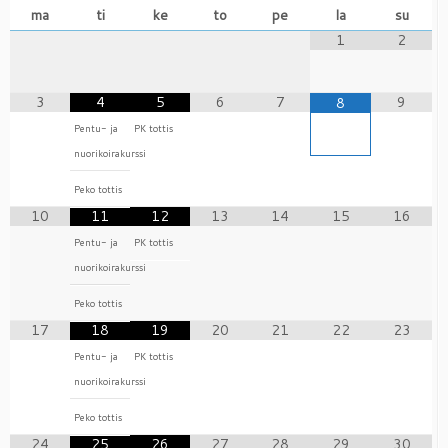
ma
ti
ke
to
pe
la
su
1
2
3
4
5
6
7
9
8
Pentu- ja
PK tottis
nuorikoirakurssi
Peko tottis
10
11
12
13
14
15
16
Pentu- ja
PK tottis
nuorikoirakurssi
Peko tottis
17
18
19
20
21
22
23
Pentu- ja
PK tottis
nuorikoirakurssi
Peko tottis
24
25
26
27
28
29
30