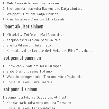
1.Wels Corgi Aslak om. Sini Tarvainen
2. Shetlanninlammaskoira Rasmus om. Katja Järnfors
3. Whippet Tiuhti om. Katja Mäkinen
4. Kiinanharjakoira Dana om. Elina Lassila
Pienet aikuiset sininen
1. Mittelblitz Toffo om. Mari Nousiainen
2. Kääpiöpinseri Kiia om. Satu Hautala
3. Sheltti Viljami om. Inkeri Isto
4. Karkeakarvainen kettuterrieri Veka om. Elisa Tervahauta
Isot pennut punainen
1. Chow chow Nala om. Kirsi Kujanpää
2. Shiba Sissi om. sanna Toljamo
3. Walesin springespanieli Tino om. Minna Yrjänheikki
4. Collie Halla om. Laura Haataja
Isot pennut sininen
1.Suomen pystykorva Gubbe om. Ati Hast
2. Karjalan karhukoira Annu om. Lea Tolvanen
3. Collie Halla om. Tarja Rantamaa