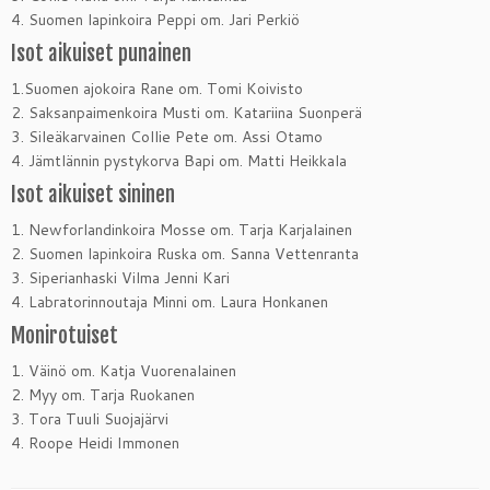
4. Suomen lapinkoira Peppi om. Jari Perkiö
Isot aikuiset punainen
1.Suomen ajokoira Rane om. Tomi Koivisto
2. Saksanpaimenkoira Musti om. Katariina Suonperä
3. Sileäkarvainen Collie Pete om. Assi Otamo
4. Jämtlännin pystykorva Bapi om. Matti Heikkala
Isot aikuiset sininen
1. Newforlandinkoira Mosse om. Tarja Karjalainen
2. Suomen lapinkoira Ruska om. Sanna Vettenranta
3. Siperianhaski Vilma Jenni Kari
4. Labratorinnoutaja Minni om. Laura Honkanen
Monirotuiset
1. Väinö om. Katja Vuorenalainen
2. Myy om. Tarja Ruokanen
3. Tora Tuuli Suojajärvi
4. Roope Heidi Immonen