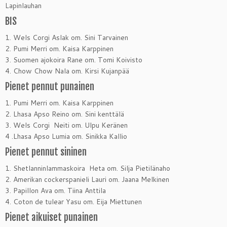
Lapinlauhan
BIS
1. Wels Corgi Aslak om. Sini Tarvainen
2. Pumi Merri om. Kaisa Karppinen
3. Suomen ajokoira Rane om. Tomi Koivisto
4. Chow Chow Nala om. Kirsi Kujanpää
Pienet pennut punainen
1. Pumi Merri om. Kaisa Karppinen
2. Lhasa Apso Reino om. Sini kenttälä
3. Wels Corgi Neiti om. Ulpu Keränen
4 .Lhasa Apso Lumia om. Sinikka Kallio
Pienet pennut sininen
1. Shetlanninlammaskoira Heta om. Silja Pietilänaho
2. Amerikan cockerspanieli Lauri om. Jaana Melkinen
3. Papillon Ava om. Tiina Anttila
4. Coton de tulear Yasu om. Eija Miettunen
Pienet aikuiset punainen