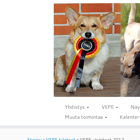
Yhdistys
VEPE
Näy
Muuta toimintaa
Kalenter
Skip
to
Etusivu
»
VEPE tulokset
»
VEPE -tulokset 2012