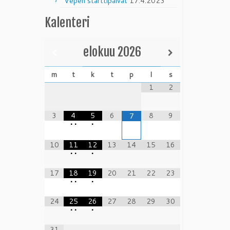
Vepen starttipäivät
17.4.2023
Kalenteri
elokuu
2026
m
t
k
t
p
l
s
1
2
3
4
5
6
8
9
7
•
•
•
10
11
12
13
14
15
16
•
•
•
17
18
19
20
21
22
23
•
•
•
24
25
26
27
28
29
30
•
•
•
31