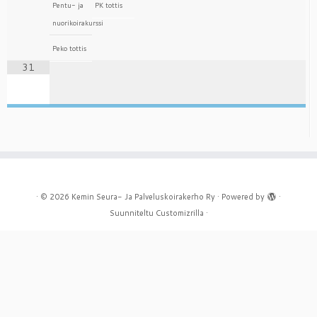
Pentu- ja
PK tottis
nuorikoirakurssi
Peko tottis
31
·
© 2026
Kemin Seura- Ja Palveluskoirakerho Ry
·
Powered by
·
Suunniteltu
Customizrilla
·