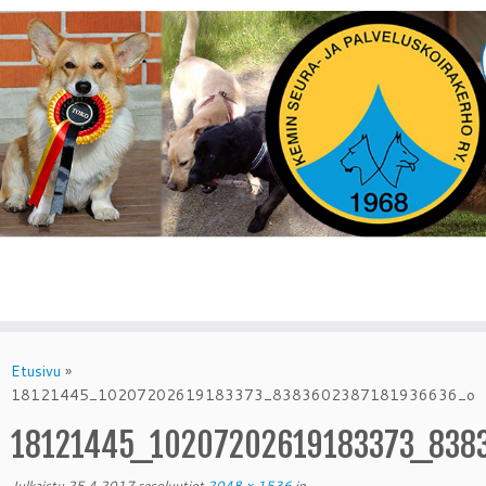
Skip
to
Etusivu
»
content
18121445_10207202619183373_8383602387181936636_o
18121445_10207202619183373_838
Julkaistu
25.4.2017
resoluutiot
2048 × 1536
in