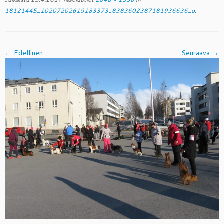
18121445_10207202619183373_8383602387181936636_o
.
← Edellinen
Seuraava →