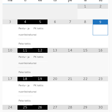
ma
ti
ke
to
pe
la
su
1
2
3
4
5
6
7
8
9
Pentu- ja
PK tottis
nuorikoirakurssi
Peko tottis
10
11
12
13
14
15
16
Pentu- ja
PK tottis
nuorikoirakurssi
Peko tottis
17
18
19
20
21
22
23
Pentu- ja
PK tottis
nuorikoirakurssi
Peko tottis
24
25
26
27
28
29
30