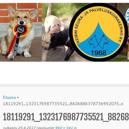
Skip
to
Etusivu
»
content
18119291_1323176987735521_8826886378736992075_n
18119291_1323176987735521_8826
Julkaistu
25.4.2017
resoluutiot
960 × 541
in