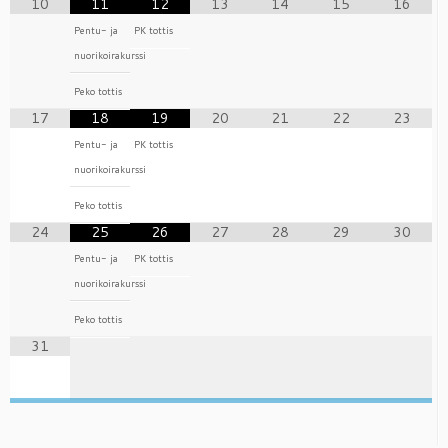
10
11
12
13
14
15
16
Pentu- ja
PK tottis
nuorikoirakurssi
Peko tottis
17
18
19
20
21
22
23
Pentu- ja
PK tottis
nuorikoirakurssi
Peko tottis
24
25
26
27
28
29
30
Pentu- ja
PK tottis
nuorikoirakurssi
Peko tottis
31