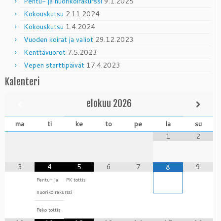
Pentu- ja nuorikoirakurssi
9.1.2025
Kokouskutsu
2.11.2024
Kokouskutsu
1.4.2024
Vuoden koirat ja valiot
29.12.2023
Kenttävuorot
7.5.2023
Vepen starttipäivät
17.4.2023
Kalenteri
elokuu
2026
ma
ti
ke
to
pe
la
su
1
2
3
4
5
6
7
9
8
Pentu- ja
PK tottis
nuorikoirakurssi
Peko tottis