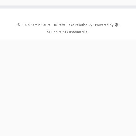
·
© 2026
Kemin Seura- Ja Palveluskoirakerho Ry
·
Powered by
·
Suunniteltu
Customizrilla
·