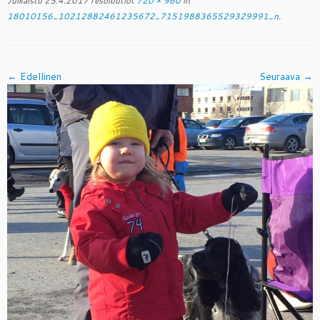
Julkaistu
25.4.2017
resoluutiot
720 × 960
in
18010156_10212882461235672_7151988365529329991_n
.
← Edellinen
Seuraava →