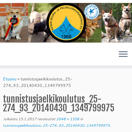
Skip
to
Etusivu
»
tunnistusjaelkikoulutus_25-
content
274_93_20140430_1349799975
tunnistusjaelkikoulutus_25-
274_93_20140430_1349799975
Julkaistu
15.1.2017
resoluutiot
2048 × 1358
in
tunnistusjaelkikoulutus_25-274_93_20140430_1349799975
.