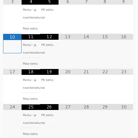
3
4
5
6
7
8
9
Pentu- ja
PK tottis
nuorikoirakurssi
Peko tottis
11
12
13
14
15
16
10
Pentu- ja
PK tottis
nuorikoirakurssi
Peko tottis
17
18
19
20
21
22
23
Pentu- ja
PK tottis
nuorikoirakurssi
Peko tottis
24
25
26
27
28
29
30
Pentu- ja
PK tottis
nuorikoirakurssi
Peko tottis