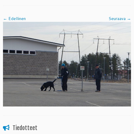
← Edellinen
Seuraava →
Tiedotteet