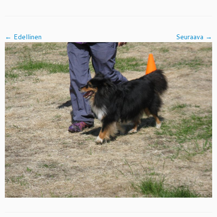
← Edellinen
Seuraava →