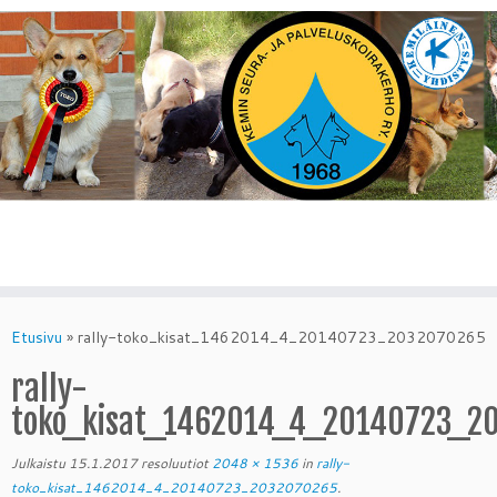
Skip
to
Etusivu
»
rally-toko_kisat_1462014_4_20140723_2032070265
content
rally-
toko_kisat_1462014_4_20140723_2
Julkaistu
15.1.2017
resoluutiot
2048 × 1536
in
rally-
toko_kisat_1462014_4_20140723_2032070265
.