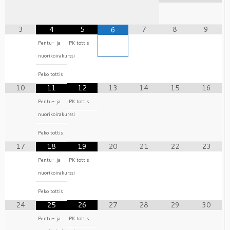
3
4
5
7
8
9
6
Pentu- ja
PK tottis
nuorikoirakurssi
Peko tottis
10
11
12
13
14
15
16
Pentu- ja
PK tottis
nuorikoirakurssi
Peko tottis
17
18
19
20
21
22
23
Pentu- ja
PK tottis
nuorikoirakurssi
Peko tottis
24
25
26
27
28
29
30
Pentu- ja
PK tottis