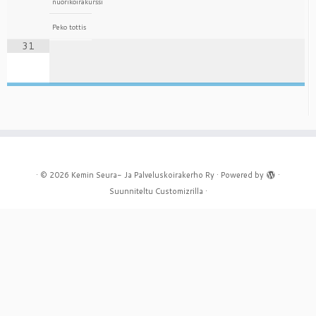
nuorikoirakurssi
Peko tottis
31
·
© 2026
Kemin Seura- Ja Palveluskoirakerho Ry
·
Powered by
·
Suunniteltu
Customizrilla
·