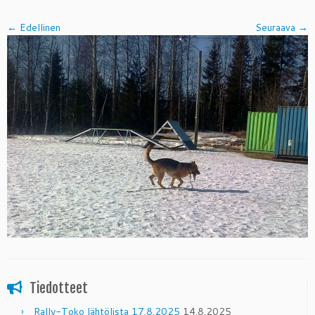
← Edellinen
Seuraava →
Tiedotteet
Rally-Toko lähtölista 17.8.2025
14.8.2025