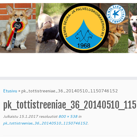
Skip
to
Etusivu
»
pk_tottistreeniae_36_20140510_1150746152
content
pk_tottistreeniae_36_20140510_11
Julkaistu
15.1.2017
resoluutiot
800 × 538
in
pk_tottistreeniae_36_20140510_1150746152
.