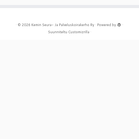
·
© 2026
Kemin Seura- Ja Palveluskoirakerho Ry
·
Powered by
·
Suunniteltu
Customizrilla
·