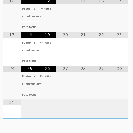
10
11
12
13
14
15
16
Pentu- ja
PK tottis
nuorikoirakurssi
Peko tottis
17
18
19
20
21
22
23
Pentu- ja
PK tottis
nuorikoirakurssi
Peko tottis
24
25
26
27
28
29
30
Pentu- ja
PK tottis
nuorikoirakurssi
Peko tottis
31