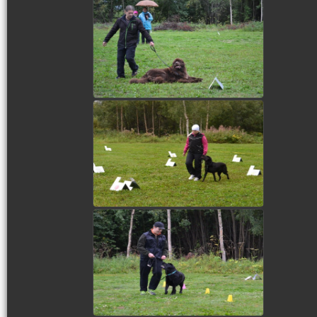
view picture
view picture
view picture