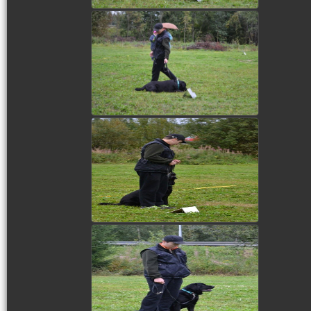
view picture
view picture
view picture