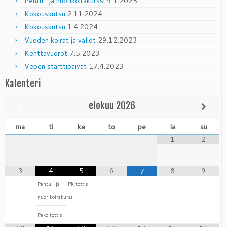
Pentu- ja nuorikoirakurssi
9.1.2025
Kokouskutsu
2.11.2024
Kokouskutsu
1.4.2024
Vuoden koirat ja valiot
29.12.2023
Kenttävuorot
7.5.2023
Vepen starttipäivät
17.4.2023
Kalenteri
elokuu
2026
ma
ti
ke
to
pe
la
su
1
2
3
4
5
6
8
9
7
Pentu- ja
PK tottis
nuorikoirakurssi
Peko tottis