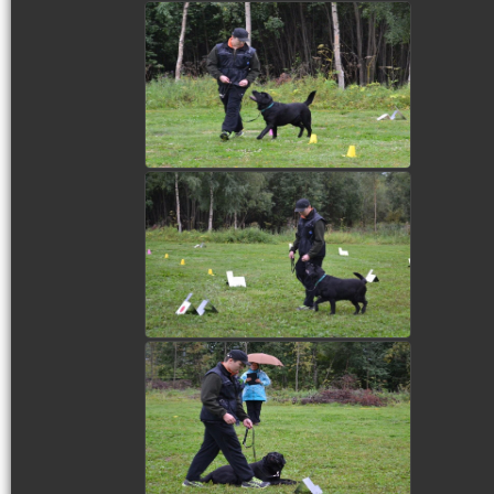
view picture
view picture
view picture